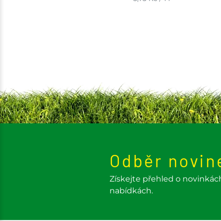
Odběr novin
Získejte přehled o novinkác
nabídkách.