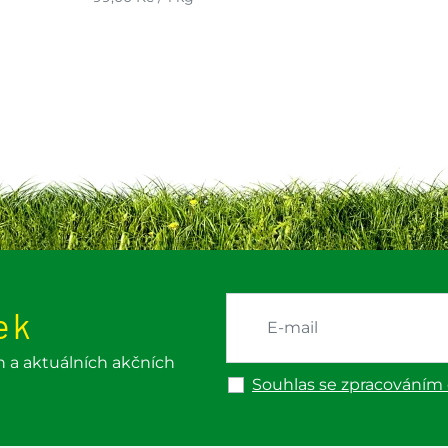
ek
h a aktuálních akčních
Souhlas se zpracováním