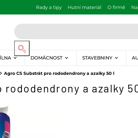
Rady a tipy
Hutní materiál
O firmě
Na
ÍLNA
DOMÁCNOST
STAVEBNINY
A
Agro CS Substrát pro rododendrony a azalky 50 l
 rododendrony a azalky 50