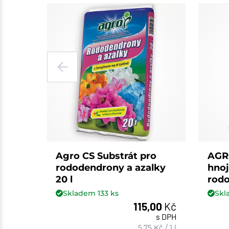
Agro CS Substrát pro
AGR
rododendrony a azalky
hnoj
20 l
rodo
Skladem
133
ks
Sk
115,00
Kč
s DPH
ks
5,75
Kč
/
1 l