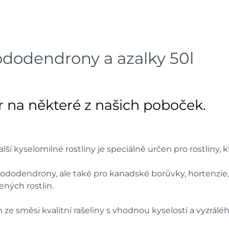
Skla
Velká Bíteš
dnů
Skladové množství na prodejn
ododendrony a azalky 50l
Ceny na prodejnách se moho
 na některé z našich poboček.
í kyselomilné rostliny je speciálně určen pro rostliny, kt
ododendrony, ale také pro kanadské borůvky, hortenzie, vř
ných rostlin.
en ze směsi kvalitní rašeliny s vhodnou kyselostí a vyzr