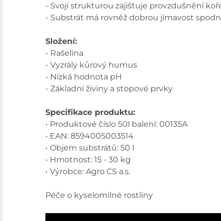
- Svojí strukturou zajišťuje provzdušnění koř
- Substrát má rovněž dobrou jímavost spodn
Složení:
- Rašelina
- Vyzrálý kůrový humus
- Nízká hodnota pH
- Základní živiny a stopové prvky
Specifikace produktu:
• Produktové číslo 50l balení: 00135A
• EAN: 8594005003514
• Objem substrátů: 50 l
• Hmotnost: 15 - 30 kg
• Výrobce: Agro CS a.s.
Péče o kyselomilné rostliny