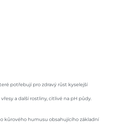
dem na prodejně - doručení do 7
8 ks
ách je pouze orientační.
u lišit od cen na e-shopu.
eré potřebují pro zdravý růst kyselejší
esy a další rostliny, citlivé na pH půdy.
álého kůrového humusu obsahujícího základní