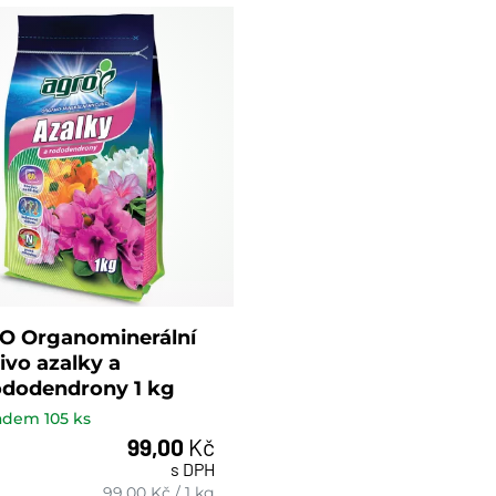
O Organominerální
ivo azalky a
dodendrony 1 kg
ladem
105
ks
99,00
Kč
s DPH
ks
99,00
Kč
/
1 kg