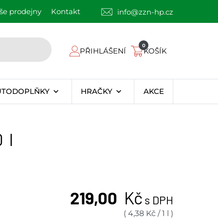
še prodejny
Kontakt
info@zzn-hp.cz
0
PŘIHLÁŠENÍ
KOŠÍK
UTODOPLŇKY
HRAČKY
AKCE
 l
219,00
Kč
s DPH
(
4,38
Kč
/
1 l
)