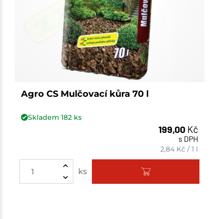
Agro CS Mulčovací kůra 70 l
Skladem
182
ks
199,00
Kč
s DPH
2,84
Kč
/
1 l
Množství
ks