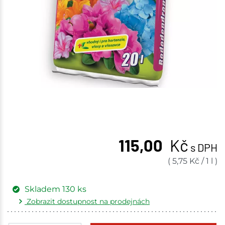
115,00
Kč
s DPH
(
5,75
Kč
/
1 l
)
Skladem
130
ks
Zobrazit dostupnost na prodejnách
Žďár nad Sázavou
5 ks