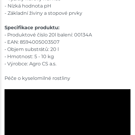
- Nízká hodnota pH
- Základní živiny a stopové prvky
Specifikace produktu:
• Produktové číslo 20l balení: 00134A
• EAN: 8594005003507
• Objem substrátů: 20 l
• Hmotnost: 5 - 10 kg
• Výrobce: Agro CS a.s.
Péče o kyselomilné rostliny