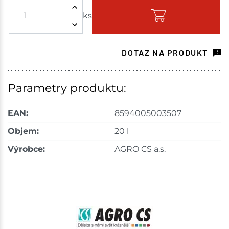
ks
Skladem - ihned k odeslání
Choceň
5 ks
DOTAZ NA PRODUKT
Skladem na prodejně - doručení do 7 dnů
Tišnov
10 ks
Parametry produktu:
Skladem na prodejně - doručení do 7 dnů
EAN:
8594005003507
Skuteč
9 ks
Objem:
20 l
Výrobce:
AGRO CS a.s.
Skladem na prodejně - doručení do 7 dnů
Velké Meziříčí
3 ks
Skladem na prodejně - doručení do 7 dnů
Bystřice
53 ks