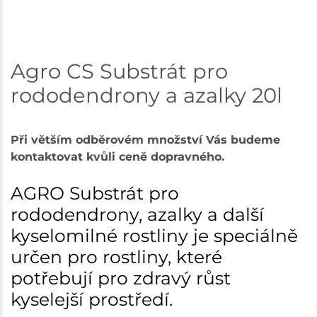
Skladem na prodejně - doručení do 7 dnů
Mohelnice
16 ks
Agro CS Substrát pro
Skladem na prodejně - doručení do 7 dnů
rododendrony a azalky 20l
Nové Město
19 ks
Při větším odběrovém množství Vás budeme
Skladem na prodejně - doručení do 7 dnů
kontaktovat kvůli ceně dopravného.
Velká Bíteš
10 ks
AGRO Substrát pro
Skladem na prodejně - doručení do 7 dnů
rododendrony, azalky a další
kyselomilné rostliny je speciálně
Skladové množství na prodejnách je pouze orientační.
Ceny na prodejnách se mohou lišit od cen na e-
určen pro rostliny, které
shopu.
potřebují pro zdravý růst
kyselejší prostředí.