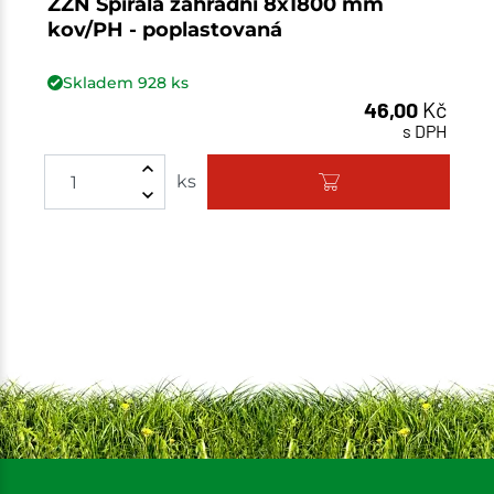
ZZN Spirála zahradní 8x1800 mm
kov/PH - poplastovaná
Skladem
928
ks
46,00
Kč
s DPH
ks