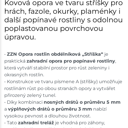
Kovová opora ve tvaru stříšky pro
hrách, fazole, okurky, plaménky i
další popínavé rostliny s odolnou
poplastovanou povrchovou
úpravou.
•
ZZN Opora rostlin obdélníková „Stříška“
je
praktická
zahradní opora pro popínavé rostliny
,
která vytváří stabilní prostor pro růst zeleniny i
okrasných rostlin.
• Konstrukce ve tvaru písmene A (stříšky) umožňuje
rostlinám růst po obou stranách opory a vytvářet
přirozený zelený tunel.
• Díky kombinaci
nosných drátů o průměru 5 mm
a
výplňových drátů o průměru 3 mm
nabízí
vysokou pevnost a dlouhou životnost.
• Tato
zahradní treláž
je vhodná pro záhony,