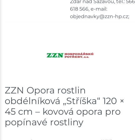
Žďár nad Sázavou, tel.: 566
618 566, e-mail:
Mohelnice
3 ks
objednavky@zzn-hp.cz;
Skladem na prodejně - doručení do 7 dnů
Nové Město
5 ks
Skladem na prodejně - doručení do 7 dnů
Velká Bíteš
3 ks
Skladem na prodejně - doručení do 7 dnů
ZZN Opora rostlin
Skladové množství na prodejnách je pouze orientační.
obdélníková „Stříška“ 120 ×
Ceny na prodejnách se mohou lišit od cen na e-
shopu.
45 cm – kovová opora pro
popínavé rostliny