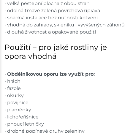
• velká pěstební plocha z obou stran
• odolná tmavě zelená povrchová úprava
• snadná instalace bez nutnosti kotvení
• vhodná do zahrady, skleníku i vyvýšených záhonů
• dlouhá životnost a opakované použití
Použití – pro jaké rostliny je
opora vhodná
•
Obdélníkovou oporu lze využít pro:
• hrách
• fazole
• okurky
• povijnice
• plaménky
• lichořeřišnice
• pnoucí letničky
• drobné popínavé druhy zeleniny