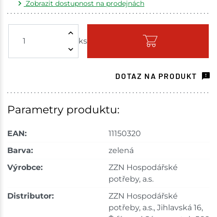
Zobrazit dostupnost na prodejnách
Žďár nad Sázavou
5 ks
ks
Skladem - ihned k odeslání
Choceň
3 ks
DOTAZ NA PRODUKT
Skladem na prodejně - doručení do 7 dnů
Havlíčkův Brod
1 ks
Parametry produktu:
Skladem na prodejně - doručení do 7 dnů
EAN:
11150320
Tišnov
3 ks
Barva:
zelená
Výrobce:
ZZN Hospodářské
Skladem na prodejně - doručení do 7 dnů
potřeby, a.s.
Skuteč
4 ks
Distributor:
ZZN Hospodářské
potřeby, a.s., Jihlavská 16,
Skladem na prodejně - doručení do 7 dnů