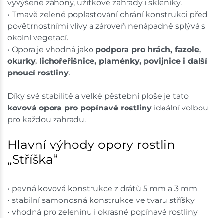
vyvýšené záhony, užitkové zahrady i skleníky.
• Tmavě zelené poplastování chrání konstrukci před
povětrnostními vlivy a zároveň nenápadně splývá s
okolní vegetací.
• Opora je vhodná jako
podpora pro hrách, fazole,
okurky, lichořeřišnice, plaménky, povijnice i další
pnoucí rostliny
.
Díky své stabilitě a velké pěstební ploše je tato
kovová opora pro popínavé rostliny
ideální volbou
pro každou zahradu.
Hlavní výhody opory rostlin
„Stříška“
• pevná kovová konstrukce z drátů 5 mm a 3 mm
• stabilní samonosná konstrukce ve tvaru stříšky
• vhodná pro zeleninu i okrasné popínavé rostliny