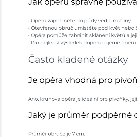
Jak opěru správně používa
• Opěru zapíchněte do půdy vedle rostliny.
• Otevřenou obruč umístěte pod květ nebo č
• Opěra pomůže zabránit sklánění květů a jej
• Pro nejlepší výsledek doporučujeme opěru 
Často kladené otázky
Je opěra vhodná pro pivo
Ano, kruhová opěra je ideální pro pivoňky, je
Jaký je průměr podpěrné 
Průměr obruče je 7 cm.