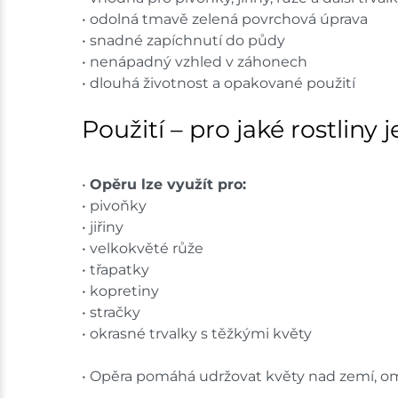
• odolná tmavě zelená povrchová úprava
• snadné zapíchnutí do půdy
• nenápadný vzhled v záhonech
• dlouhá životnost a opakované použití
Použití – pro jaké rostliny
•
Opěru lze využít pro:
• pivoňky
• jiřiny
• velkokvěté růže
• třapatky
• kopretiny
• stračky
• okrasné trvalky s těžkými květy
• Opěra pomáhá udržovat květy nad zemí, om