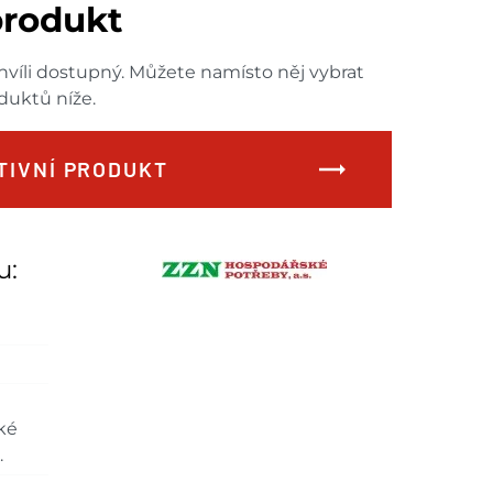
rodukt
hvíli dostupný. Můžete namísto něj vybrat
duktů níže.
TIVNÍ PRODUKT
u:
ké
.