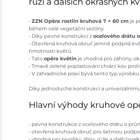
růží a dalších okrasných kv
•
ZZN Opěra rostlin kruhová 7 × 60 cm
je p
během celé vegetační sezóny.
• Díky pevné konstrukci z
ocelového drátu
• Otevřená kruhová obruč jemně podpírá květ
hmotnosti květů.
• Tato
opěra květin
je vhodná pro záhony, ok
• Tmavě zelené poplastování chrání kov prot
• V zahradnické praxi bývá tento typ výrobk
Díky jednoduché konstrukci a univerzálnímu 
Hlavní výhody kruhové opě
• pevná konstrukce z ocelového drátu o p
• otevřená kruhová obruč pro šetrnou podp
• vhodná pro pivoňky, jiřiny, růže a další trval