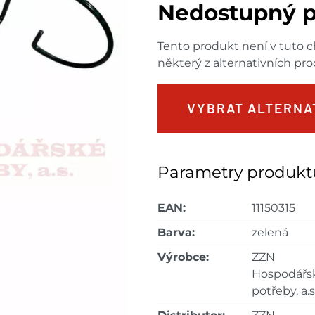
Nedostupný p
Tento produkt není v tuto c
některý z alternativních pro
VYBRAT ALTERNA
Parametry produkt
EAN:
11150315
Barva:
zelená
Výrobce:
ZZN
Hospodářs
potřeby, a.s