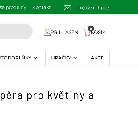
še prodejny
Kontakt
info@zzn-hp.cz
0
PŘIHLÁŠENÍ
KOŠÍK
UTODOPLŇKY
HRAČKY
AKCE
pěra pro květiny a