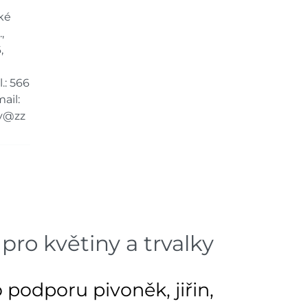
ké
,
,
.: 566
ail:
y@zz
pro květiny a trvalky
podporu pivoněk, jiřin,