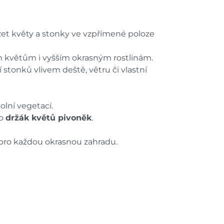
žet květy a stonky ve vzpřímené poloze
 květům i vyšším okrasným rostlinám.
stonků vlivem deště, větru či vlastní
lní vegetací.
o
držák květů pivoněk
.
ro každou okrasnou zahradu.