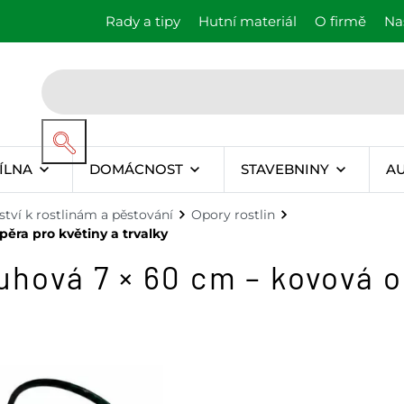
Rady a tipy
Hutní materiál
O firmě
Na
ÍLNA
DOMÁCNOST
STAVEBNINY
A
ství k rostlinám a pěstování
Opory rostlin
pěra pro květiny a trvalky
uhová 7 × 60 cm – kovová o