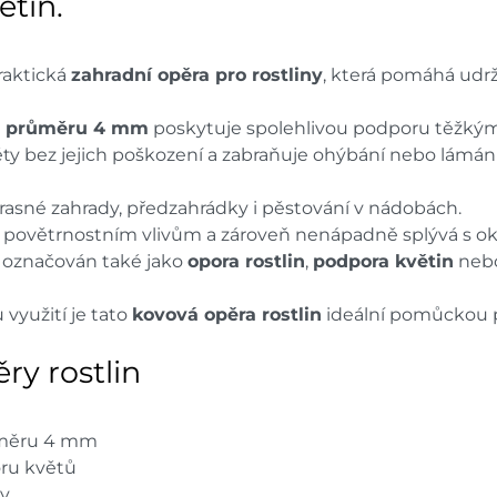
ětin.
raktická
zahradní opěra pro rostliny
, která pomáhá udr
 o průměru 4 mm
poskytuje spolehlivou podporu těžkým
y bez jejich poškození a zabraňuje ohýbání nebo lámání 
rasné zahrady, předzahrádky i pěstování v nádobách.
i povětrnostním vlivům a zároveň nenápadně splývá s oko
u označován také jako
opora rostlin
,
podpora květin
neb
využití je tato
kovová opěra rostlin
ideální pomůckou p
ry rostlin
růměru 4 mm
oru květů
ky