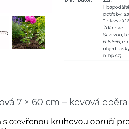
Distributor:
ZZN
Hospodářs
potřeby, a.s.
Jihlavská 16
Žďár nad
Sázavou, tel
618 566, e-m
objednavk
n-hp.cz;
ová 7 × 60 cm – kovová opěra 
 s otevřenou kruhovou obručí pro 