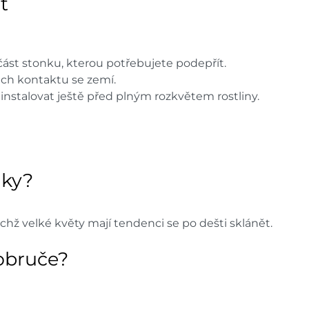
t
ást stonku, kterou potřebujete podepřít.
ich kontaktu se zemí.
instalovat ještě před plným rozkvětem rostliny.
ňky?
jichž velké květy mají tendenci se po dešti sklánět.
obruče?