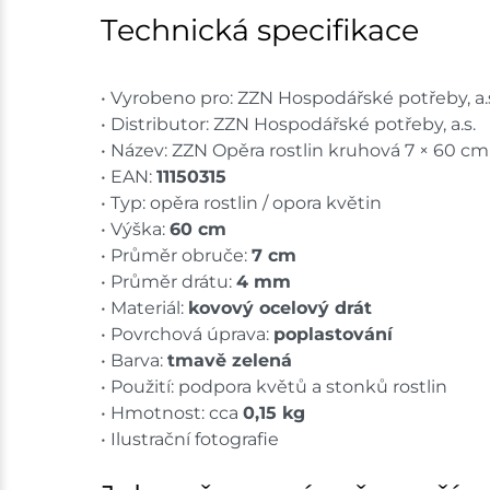
Technická specifikace
• Vyrobeno pro: ZZN Hospodářské potřeby, a.
• Distributor: ZZN Hospodářské potřeby, a.s.
• Název: ZZN Opěra rostlin kruhová 7 × 60 cm
• EAN:
11150315
• Typ: opěra rostlin / opora květin
• Výška:
60 cm
• Průměr obruče:
7 cm
• Průměr drátu:
4 mm
• Materiál:
kovový ocelový drát
• Povrchová úprava:
poplastování
• Barva:
tmavě zelená
• Použití: podpora květů a stonků rostlin
• Hmotnost: cca
0,15 kg
• Ilustrační fotografie