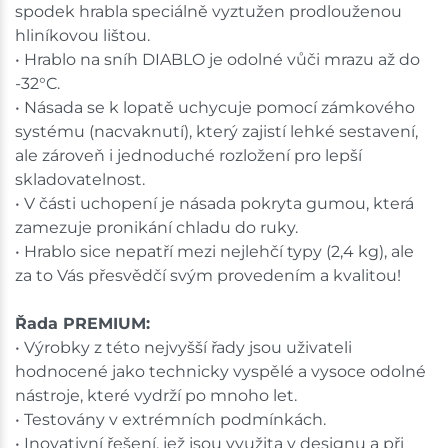
spodek hrabla speciálně vyztužen prodlouženou
hliníkovou lištou.
• Hrablo na sníh DIABLO je odolné vůči mrazu až do
-32°C.
• Násada se k lopatě uchycuje pomocí zámkového
systému (nacvaknutí), který zajistí lehké sestavení,
ale zároveň i jednoduché rozložení pro lepší
skladovatelnost.
• V části uchopení je násada pokryta gumou, která
zamezuje pronikání chladu do ruky.
• Hrablo sice nepatří mezi nejlehčí typy (2,4 kg), ale
za to Vás přesvědčí svým provedením a kvalitou!
Řada PREMIUM:
• Výrobky z této nejvyšší řady jsou uživateli
hodnocené jako technicky vyspělé a vysoce odolné
nástroje, které vydrží po mnoho let.
• Testovány v extrémních podmínkách.
• Inovativní řešení, jež jsou využita v designu a při