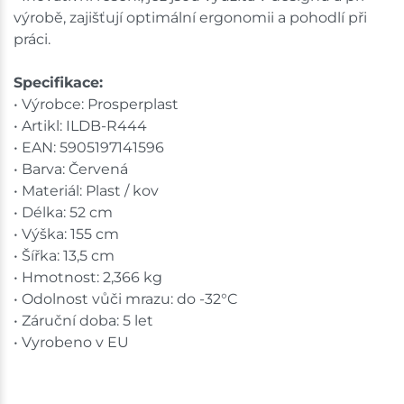
výrobě, zajišťují optimální ergonomii a pohodlí při
práci.
Specifikace:
• Výrobce: Prosperplast
• Artikl: ILDB-R444
• EAN: 5905197141596
• Barva: Červená
• Materiál: Plast / kov
• Délka: 52 cm
• Výška: 155 cm
• Šířka: 13,5 cm
• Hmotnost: 2,366 kg
• Odolnost vůči mrazu: do -32°C
• Záruční doba: 5 let
• Vyrobeno v EU