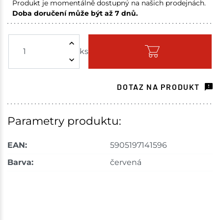
Produkt je momentálně dostupný na našich prodejnách.
Doba doručení může být až 7 dnů.
Skuteč
4 ks
ks
Skladem na prodejně - doručení do 7 dnů
Skladové množství na prodejnách je pouze orientační.
Ceny na prodejnách se mohou lišit od cen na e-
DOTAZ NA PRODUKT
shopu.
Parametry produktu:
EAN:
5905197141596
Barva:
červená