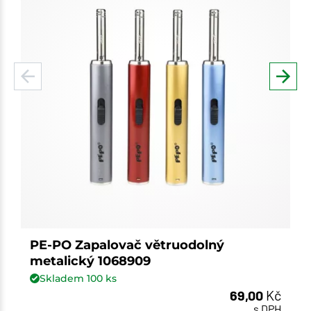
PE-PO Zapalovač větruodolný
metalický 1068909
Skladem
100
ks
69,00
Kč
s DPH