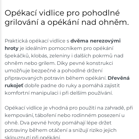
Skladové množství na prodejnách je pouze orientační.
Opékací vidlice pro pohodlné
Ceny na prodejnách se mohou lišit od cen na e-
grilování a opékání nad ohněm.
shopu.
Praktická opékací vidlice s
dvěma nerezovými
hroty
je ideálním pomocníkem pro opékání
špekáčků, klobás, zeleniny i dalších pokrmů nad
ohněm nebo grilem. Díky pevné konstrukci
umožňuje bezpečné a pohodlné držení
připravovaných potravin během opékání.
Dřevěná
rukojeť
dobře padne do ruky a pomáhá zajistit
komfortní manipulaci i při delším používání.
Opékací vidlice je vhodná pro použití na zahradě, při
kempování, táboření nebo rodinném posezení u
ohně. Dva pevné hroty pomáhají lépe držet
potraviny během otáčení a snižují riziko jejich
sklouznutí při opékání.