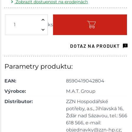
Zobrazit dostupnost na prodejnách
Žďár nad Sázavou
4 ks
ks
Skladem - ihned k odeslání
Choceň
10 ks
DOTAZ NA PRODUKT
Skladem na prodejně - doručení do 7 dnů
Havlíčkův Brod
28 ks
Parametry produktu:
Skladem na prodejně - doručení do 7 dnů
EAN:
8590419042804
Tišnov
20 ks
Výrobce:
M.A.T. Group
Distributor:
ZZN Hospodářské
Skladem na prodejně - doručení do 7 dnů
potřeby, a.s., Jihlavská 16,
Skuteč
68 ks
Žďár nad Sázavou, tel.: 566
618 566, e-mail:
Skladem na prodejně - doručení do 7 dnů
objednavky@zzn-hp.cz;