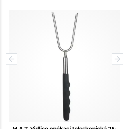
M.A.T. Vidlice opékací teleskopická 25-