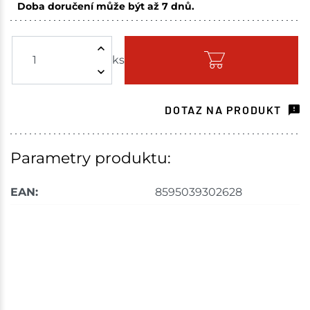
Doba doručení může být až 7 dnů.
Skuteč
10 ks
ks
Skladem na prodejně - doručení do 7 dnů
Velké Meziříčí
2 ks
DOTAZ NA PRODUKT
Skladem na prodejně - doručení do 7 dnů
Bystřice
1 ks
Parametry produktu:
Skladem na prodejně - doručení do 7 dnů
EAN:
8595039302628
Nové Město
11 ks
Skladem na prodejně - doručení do 7 dnů
Velká Bíteš
3 ks
Skladem na prodejně - doručení do 7 dnů