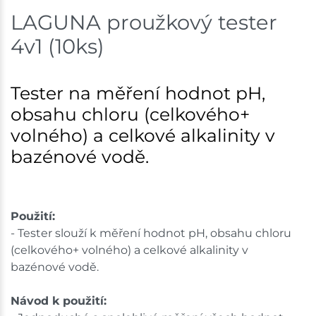
LAGUNA proužkový tester
Skladové množství na prodejnách je pouze orientační.
4v1 (10ks)
Ceny na prodejnách se mohou lišit od cen na e-
shopu.
Tester na měření hodnot pH,
obsahu chloru (celkového+
volného) a celkové alkalinity v
bazénové vodě.
Použití:
- Tester slouží k měření hodnot pH, obsahu chloru
(celkového+ volného) a celkové alkalinity v
bazénové vodě.
Návod k použití: