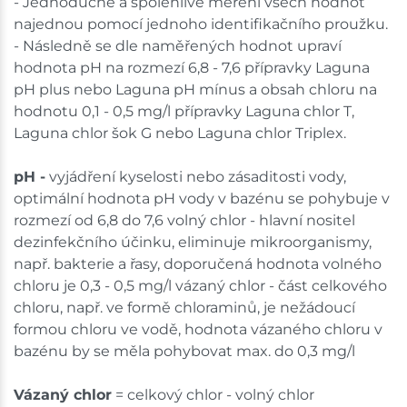
- Jednoduché a spolehlivé měření všech hodnot
najednou pomocí jednoho identifikačního proužku.
- Následně se dle naměřených hodnot upraví
hodnota pH na rozmezí 6,8 - 7,6 přípravky Laguna
pH plus nebo Laguna pH mínus a obsah chloru na
hodnotu 0,1 - 0,5 mg/l přípravky Laguna chlor T,
Laguna chlor šok G nebo Laguna chlor Triplex.
pH -
vyjádření kyselosti nebo zásaditosti vody,
optimální hodnota pH vody v bazénu se pohybuje v
rozmezí od 6,8 do 7,6 volný chlor - hlavní nositel
dezinfekčního účinku, eliminuje mikroorganismy,
např. bakterie a řasy, doporučená hodnota volného
chloru je 0,3 - 0,5 mg/l vázaný chlor - část celkového
chloru, např. ve formě chloraminů, je nežádoucí
formou chloru ve vodě, hodnota vázaného chloru v
bazénu by se měla pohybovat max. do 0,3 mg/l
Vázaný chlor
= celkový chlor - volný chlor