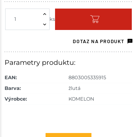
Žďár nad Sázavou
1 ks
ks
Skladem - ihned k odeslání
Choceň
2 ks
DOTAZ NA PRODUKT
Skladem na prodejně - doručení do 7 dnů
Havlíčkův Brod
1 ks
Parametry produktu:
Skladem na prodejně - doručení do 7 dnů
EAN:
8803005335915
Tišnov
1 ks
Barva:
žlutá
Výrobce:
KOMELON
Skladem na prodejně - doručení do 7 dnů
Skuteč
1 ks
Skladem na prodejně - doručení do 7 dnů