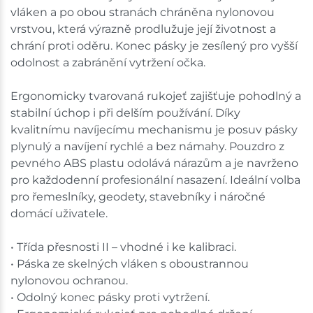
vláken a po obou stranách chráněna nylonovou
vrstvou, která výrazně prodlužuje její životnost a
chrání proti oděru. Konec pásky je zesílený pro vyšší
odolnost a zabránění vytržení očka.
Ergonomicky tvarovaná rukojeť zajišťuje pohodlný a
stabilní úchop i při delším používání. Díky
kvalitnímu navíjecímu mechanismu je posuv pásky
plynulý a navíjení rychlé a bez námahy. Pouzdro z
pevného ABS plastu odolává nárazům a je navrženo
pro každodenní profesionální nasazení. Ideální volba
pro řemeslníky, geodety, stavebníky i náročné
domácí uživatele.
• Třída přesnosti II – vhodné i ke kalibraci.
• Páska ze skelných vláken s oboustrannou
nylonovou ochranou.
• Odolný konec pásky proti vytržení.