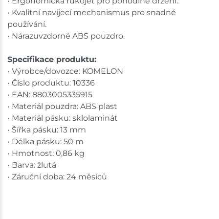
• Ergonomická rukojeť pro pohodlné držení.
• Kvalitní navíjecí mechanismus pro snadné
používání.
• Nárazuvzdorné ABS pouzdro.
Specifikace produktu:
• Výrobce/dovozce: KOMELON
• Číslo produktu: 10336
• EAN: 8803005335915
• Materiál pouzdra: ABS plast
• Materiál pásku: sklolaminát
• Šířka pásku: 13 mm
• Délka pásku: 50 m
• Hmotnost: 0,86 kg
• Barva: žlutá
• Záruční doba: 24 měsíců