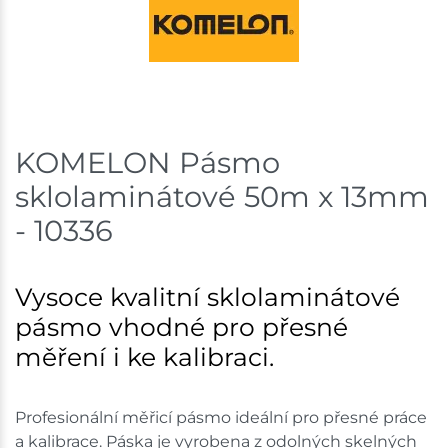
Mohelnice
1 ks
Skladem na prodejně - doručení do 7 dnů
Nové Město
1 ks
Skladem na prodejně - doručení do 7 dnů
KOMELON Pásmo
sklolaminátové 50m x 13mm
Skladové množství na prodejnách je pouze orientační.
Ceny na prodejnách se mohou lišit od cen na e-
- 10336
shopu.
Vysoce kvalitní sklolaminátové
pásmo vhodné pro přesné
měření i ke kalibraci.
Profesionální měřicí pásmo ideální pro přesné práce
a kalibrace. Páska je vyrobena z odolných skelných