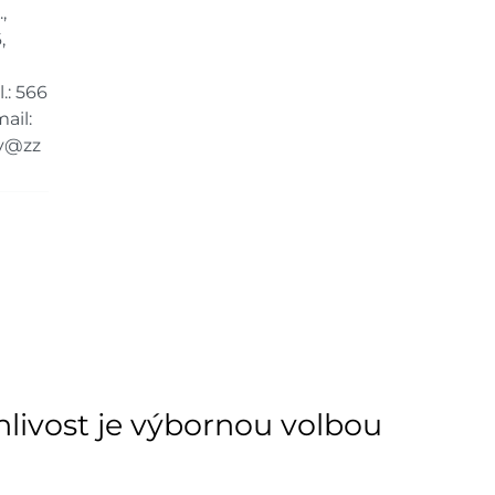
9 ks
,
,
dem na prodejně - doručení do 7
5 ks
.: 566
ail:
dem na prodejně - doručení do 7
y@zz
5 ks
dem na prodejně - doručení do 7
7 ks
ách je pouze orientační.
u lišit od cen na e-shopu.
3
lehlivost je výbornou volbou