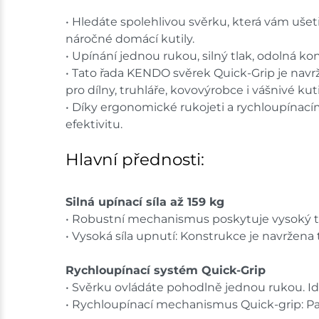
• Hledáte spolehlivou svěrku, která vám ušet
náročné domácí kutily.
• Upínání jednou rukou, silný tlak, odolná k
• Tato řada KENDO svěrek Quick-Grip je navrž
pro dílny, truhláře, kovovýrobce i vášnivé kuti
• Díky ergonomické rukojeti a rychloupínací
efektivitu.
Hlavní přednosti:
Silná upínací síla až 159 kg
• Robustní mechanismus poskytuje vysoký tla
• Vysoká síla upnutí: Konstrukce je navržena ta
Rychloupínací systém Quick-Grip
• Svěrku ovládáte pohodlně jednou rukou. Id
• Rychloupínací mechanismus Quick-grip: Pa