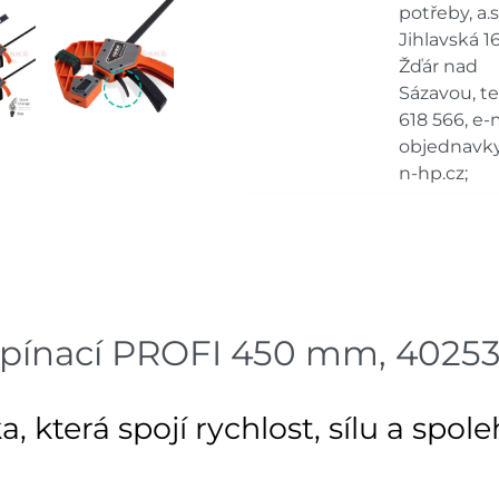
Bystřice
potřeby, a.s.
dnů
Jihlavská 16
Žďár nad
Skla
Mohelnice
dnů
Sázavou, tel
618 566, e-m
Skla
objednavk
Nové Město
dnů
n-hp.cz;
Skla
Velká Bíteš
dnů
Skladové množství na prodejn
Ceny na prodejnách se moho
pínací PROFI 450 mm, 4025
a, která spojí rychlost, sílu a spo