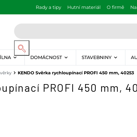
Rady a tipy
Hutní materiál
O firmě
Na
ÍLNA
DOMÁCNOST
STAVEBNINY
A
svěrky
KENDO Svěrka rychloupínací PROFI 450 mm, 40253
oupínací PROFI 450 mm, 4