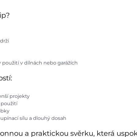
ip?
drží
y použití v dílnách nebo garážích
stí:
nší projekty
 použití
obky
upínací sílu a dlouhý dosah
nnou a praktickou svěrku, která uspokoj