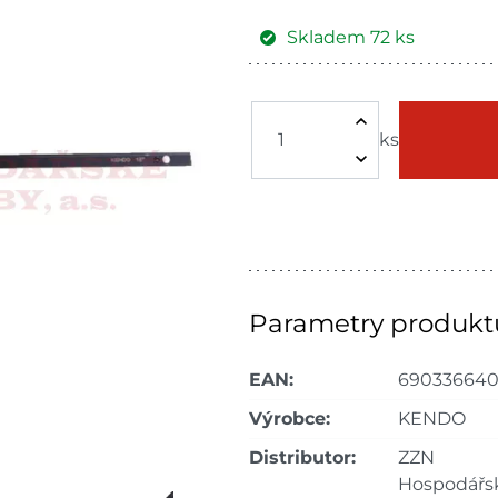
Skladem
72
ks
Žďár nad
Skla
Sázavou
ks
Skla
Choceň
dnů
Skla
Havlíčkův Brod
dnů
Skla
Tišnov
dnů
Parametry produkt
Skla
Skuteč
EAN:
690336640
dnů
Výrobce:
KENDO
Skla
Velké Meziříčí
dnů
Distributor:
ZZN
Hospodářs
Skla