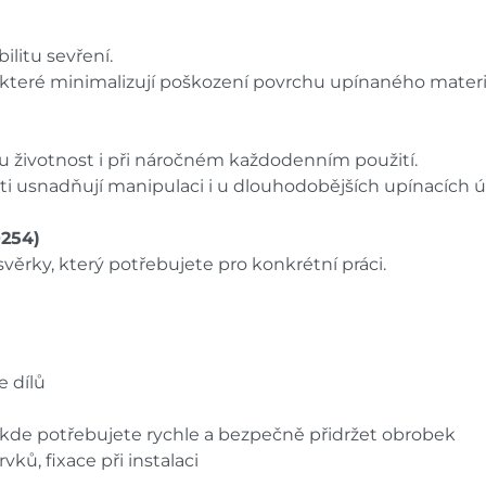
ilitu sevření.
, které minimalizují poškození povrchu upínaného materi
ou životnost i při náročném každodenním použití.
eti usnadňují manipulaci i u dlouhodobějších upínacích 
0254)
věrky, který potřebujete pro konkrétní práci.
e dílů
, kde potřebujete rychle a bezpečně přidržet obrobek
vků, fixace při instalaci