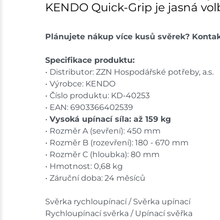
KENDO Quick-Grip je jasná vol
Plánujete nákup více kusů svěrek? Konta
Specifikace produktu:
• Distributor: ZZN Hospodářské potřeby, a.s.
• Výrobce: KENDO
• Číslo produktu: KD-40253
• EAN: 6903366402539
•
Vysoká upínací síla: až 159 kg
• Rozměr A (sevření): 450 mm
• Rozměr B (rozevření): 180 - 670 mm
• Rozměr C (hloubka): 80 mm
• Hmotnost: 0,68 kg
• Záruční doba: 24 měsíců
Svěrka rychloupínací / Svěrka upínací
Rychloupínací svěrka / Upínací svěřka