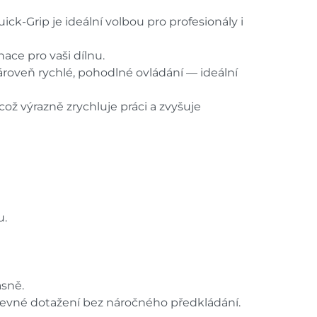
ck-Grip je ideální volbou pro profesionály i
ace pro vaši dílnu.
zároveň rychlé, pohodlné ovládání — ideální
ž výrazně zrychluje práci a zvyšuje
u.
asně.
pevné dotažení bez náročného předkládání.