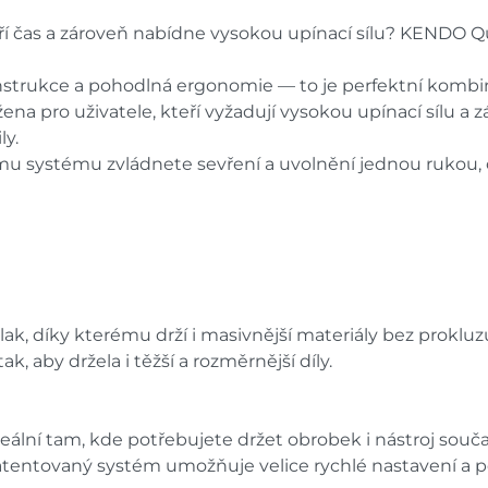
ří čas a zároveň nabídne vysokou upínací sílu? KENDO Qui
onstrukce a pohodlná ergonomie — to je perfektní kombin
ena pro uživatele, kteří vyžadují vysokou upínací sílu a 
ly.
mu systému zvládnete sevření a uvolnění jednou rukou, co
k, díky kterému drží i masivnější materiály bez prokluz
k, aby držela i těžší a rozměrnější díly.
eální tam, kde potřebujete držet obrobek i nástroj souč
tentovaný systém umožňuje velice rychlé nastavení a 