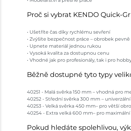
• Modelářství a přesné práce
Proč si vybrat KENDO Quick-Gr
• Ušetříte čas díky rychlému sevření
• Zvýšíte bezpečnost práce – obrobek pevně 
• Upnete materiál jednou rukou
• Vysoká kvalita za dostupnou cenu
• Vhodné jak pro profesionály, tak i pro hobb
Běžně dostupné tyto typy veliko
40251 - Malá svěrka 150 mm – vhodná pro me
40252 - Střední svěrka 300 mm – univerzální
40253 - Velká svěrka 450 mm– pro větší obr
40254 - Extra velká 600 mm– pro maximální 
Pokud hledáte spolehlivou, výko