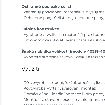
Ochranné podložky čelistí
• Zabraňují poškrábání materiálu a zvyšují stab
• Ochranné pady: Čelisti mají ochranné pady
Odolná konstrukce
• Vyrobeno z kvalitních materiálů pro dlouh
• Ergonomická rukojeť: Tvar a materiál rukoj
Široká nabídka velikostí (modely 40251–4
• Vyberete si přesně takovou délku a rozsah s
Využití
• Dřevovýroba – lepení, řezání, broušení, fixac
• Kovovýroba – vrtání, svařování, montáž
• Domácí dílna – ideální pomocník pro práce
• Montážní a stavební práce - rychlé upnutí pr