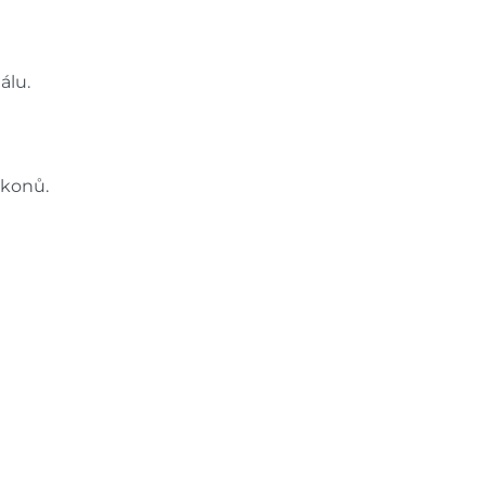
álu.
úkonů.