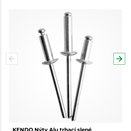
KENDO Nýty Alu trhací slepé