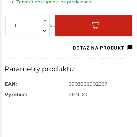
Zobrazit dostupnost na prodejnách
Žďár nad Sázavou
3 ks
ks
Skladem - ihned k odeslání
Choceň
4 ks
DOTAZ NA PRODUKT
Skladem na prodejně - doručení do 7 dnů
Havlíčkův Brod
4 ks
Parametry produktu:
Skladem na prodejně - doručení do 7 dnů
EAN:
6903366902367
Tišnov
4 ks
Výrobce:
KENDO
Skladem na prodejně - doručení do 7 dnů
Skuteč
3 ks
Skladem na prodejně - doručení do 7 dnů