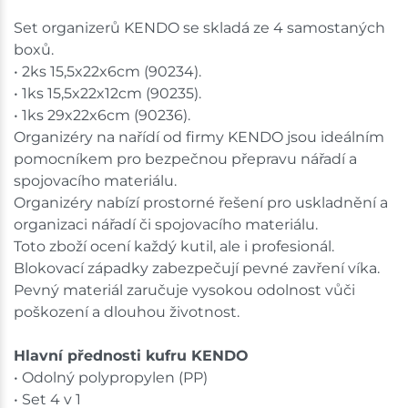
Skladové množství na prodejnách je pouze orientační.
Set organizerů KENDO se skladá ze 4 samostaných
Ceny na prodejnách se mohou lišit od cen na e-
boxů.
shopu.
• 2ks 15,5x22x6cm (90234).
• 1ks 15,5x22x12cm (90235).
• 1ks 29x22x6cm (90236).
Organizéry na nařídí od firmy KENDO jsou ideálním
pomocníkem pro bezpečnou přepravu nářadí a
spojovacího materiálu.
Organizéry nabízí prostorné řešení pro uskladnění a
organizaci nářadí či spojovacího materiálu.
Toto zboží ocení každý kutil, ale i profesionál.
Blokovací západky zabezpečují pevné zavření víka.
Pevný materiál zaručuje vysokou odolnost vůči
poškození a dlouhou životnost.
Hlavní přednosti kufru KENDO
• Odolný polypropylen (PP)
• Set 4 v 1