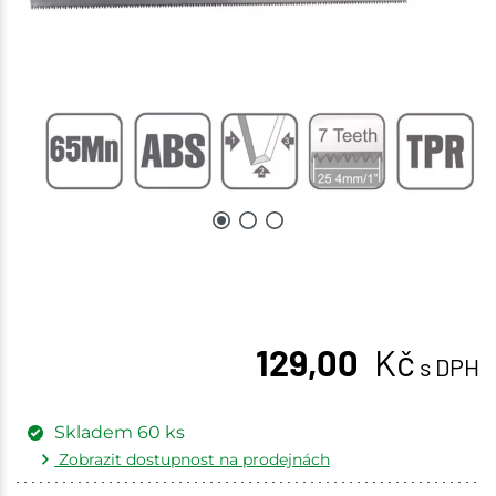
129,00
Kč
s DPH
Skladem
60
ks
Zobrazit dostupnost na prodejnách
Žďár nad Sázavou
7 ks