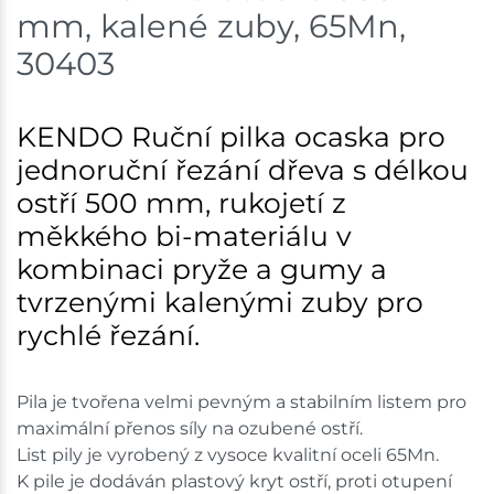
mm, kalené zuby, 65Mn,
Skladem na prodejně - doručení do 7 dnů
30403
Mohelnice
11 ks
KENDO Ruční pilka ocaska pro
Skladem na prodejně - doručení do 7 dnů
jednoruční řezání dřeva s délkou
Nové Město
10 ks
ostří 500 mm, rukojetí z
měkkého bi-materiálu v
Skladem na prodejně - doručení do 7 dnů
kombinaci pryže a gumy a
Velká Bíteš
3 ks
tvrzenými kalenými zuby pro
rychlé řezání.
Skladem na prodejně - doručení do 7 dnů
Skladové množství na prodejnách je pouze orientační.
Pila je tvořena velmi pevným a stabilním listem pro
Ceny na prodejnách se mohou lišit od cen na e-
maximální přenos síly na ozubené ostří.
shopu.
List pily je vyrobený z vysoce kvalitní oceli 65Mn.
K pile je dodáván plastový kryt ostří, proti otupení