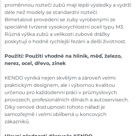
Ceny na prodejnách se mohou lišit od cen na e-
proměnnou roztečí zubů mají lepší výsledky a vydrží
shopu.
déle než modely se standardní roztečí.
Bimetalové provedení se zuby vyrobenými ze
speciálně tvrzené vysokorychlostní oceli typu M3.
Různá výška zubů a velikosti zubové drážky
poskytují o hodně rychlejší řezání a delší životnost.
Použití: Použití vhodné na hliník, měď, železo,
nerez, ocel, dřevo, zinek
KENDO vyniká nejen skvělým a zároveň velmi
praktickým designem, ale i výbornou kvalitou
určenou pro každodenní práci v průmyslových
provozech, profesionálních dílnách a autoservisech.
Díky cenové dostupnosti tohoto nářadí je
samozřejmě i velmi oblíbená u koncových
zákazníků.