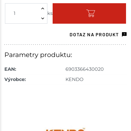
ks
Skladem - ihned k odeslání
Velká Bíteš
2 ks
DOTAZ NA PRODUKT
Skladem na prodejně - doručení do 7 dnů
Choceň
2 ks
Parametry produktu:
Skladem na prodejně - doručení do 7 dnů
EAN:
6903366430020
Havlíčkův Brod
4 ks
Výrobce:
KENDO
Skladem na prodejně - doručení do 7 dnů
Velké Meziříčí
3 ks
Skladem na prodejně - doručení do 7 dnů
Bystřice
3 ks