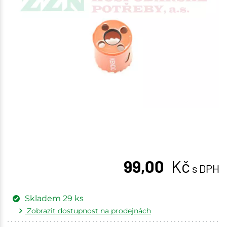
99,00
Kč
s DPH
Skladem
29
ks
Zobrazit dostupnost na prodejnách
Žďár nad Sázavou
3 ks