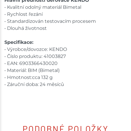
Hlavní přednosti děrovače KENDO
• Kvalitní odolný materiál Bimetal
• Rychlost řezání
• Standardizován testovacím procesem
• Dlouhá životnost
Specifikace:
• Výrobce/dovozce: KENDO
• Číslo produktu: 41003827
• EAN: 6903366430020
• Materiál: BIM (Bimetal)
• Hmotnost:cca 132 g
• Záruční doba: 24 měsíců
PODOBNÉ POLOŽKY