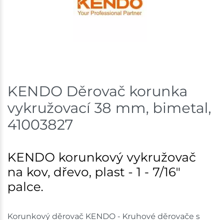
Skladem na prodejně - doručení do 7 dnů
Mohelnice
2 ks
Skladem na prodejně - doručení do 7 dnů
Nové Město
5 ks
KENDO Děrovač korunka
vykružovací 38 mm, bimetal,
Skladem na prodejně - doručení do 7 dnů
41003827
Tišnov
2 ks
Skladem na prodejně - doručení do 7 dnů
KENDO korunkový vykružovač
Skuteč
3 ks
na kov, dřevo, plast - 1 - 7/16"
palce.
Skladem na prodejně - doručení do 7 dnů
Skladové množství na prodejnách je pouze orientační.
Korunkový děrovač KENDO - Kruhové děrovače s