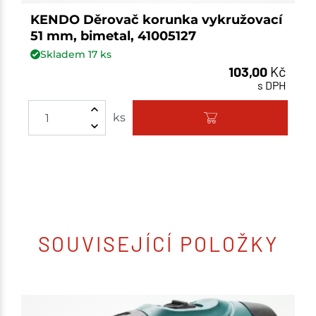
KENDO Děrovač korunka vykružovací
51 mm, bimetal, 41005127
Skladem
17
ks
103,00
Kč
s DPH
Množství
ks
SOUVISEJÍCÍ POLOŽKY