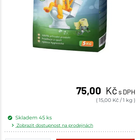
75,00
Kč
s DPH
(
15,00
Kč
/
1 kg
)
Skladem
45
ks
Zobrazit dostupnost na prodejnách
Žďár nad Sázavou
5 ks