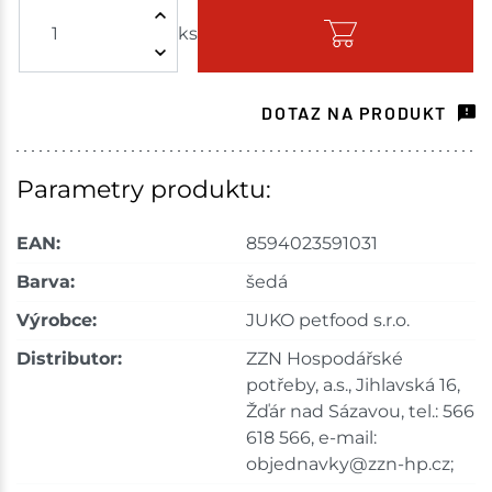
ks
Skladem - ihned k odeslání
Choceň
3 ks
DOTAZ NA PRODUKT
Skladem na prodejně - doručení do 7 dnů
Havlíčkův Brod
3 ks
Parametry produktu:
Skladem na prodejně - doručení do 7 dnů
EAN:
8594023591031
Tišnov
5 ks
Barva:
šedá
Výrobce:
JUKO petfood s.r.o.
Skladem na prodejně - doručení do 7 dnů
Distributor:
ZZN Hospodářské
Skuteč
4 ks
potřeby, a.s., Jihlavská 16,
Žďár nad Sázavou, tel.: 566
Skladem na prodejně - doručení do 7 dnů
618 566, e-mail:
objednavky@zzn-hp.cz;
Velké Meziříčí
2 ks