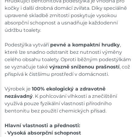
Hrudkující bentonitová podestýlka je vhodná pro
shopu.
kočky i další drobná domácí zvířata. Díky speciálně
upravené skladbě zrnitosti poskytuje vysokou
absorpční schopnost a usnadňuje každodenní
údržbu toalety.
Podestýlka vytváří
pevné a kompaktní hrudky
,
které lze snadno odstranit bez nutnosti výměny
celého obsahu toalety. Oproti běžným podestýlkám
se vyznačuje také
výrazně sníženou prašností
, což
přispívá k čistšímu prostředí v domácnosti.
Výrobek je
100% ekologický a zdravotně
nezávadný
. K pohlcování vlhkosti a znečištění
využívá pouze fyzikální vlastnosti přírodního
bentonitu bez použití chemických přísad.
Hlavní vlastnosti a přednosti:
•
Vysoká absorpční schopnost