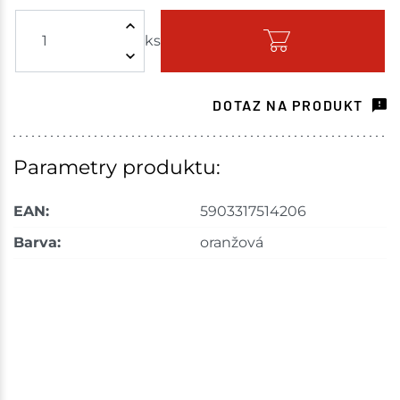
ks
Skladem - ihned k odeslání
Choceň
1 ks
DOTAZ NA PRODUKT
Skladem na prodejně - doručení do 7 dnů
Havlíčkův Brod
2 ks
Parametry produktu:
Skladem na prodejně - doručení do 7 dnů
EAN:
5903317514206
Tišnov
2 ks
Barva:
oranžová
Skladem na prodejně - doručení do 7 dnů
Skuteč
2 ks
Skladem na prodejně - doručení do 7 dnů
Velké Meziříčí
2 ks