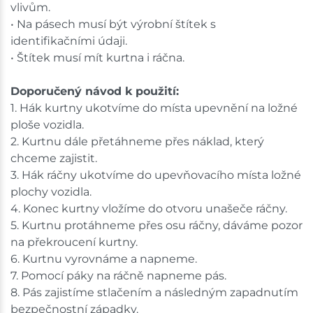
vlivům.
• Na pásech musí být výrobní štítek s
identifikačními údaji.
• Štítek musí mít kurtna i ráčna.
Doporučený návod k použití:
1. Hák kurtny ukotvíme do místa upevnění na ložné
ploše vozidla.
2. Kurtnu dále přetáhneme přes náklad, který
chceme zajistit.
3. Hák ráčny ukotvíme do upevňovacího místa ložné
plochy vozidla.
4. Konec kurtny vložíme do otvoru unašeče ráčny.
5. Kurtnu protáhneme přes osu ráčny, dáváme pozor
na překroucení kurtny.
6. Kurtnu vyrovnáme a napneme.
7. Pomocí páky na ráčně napneme pás.
8. Pás zajistíme stlačením a následným zapadnutím
bezpečnostní západky.