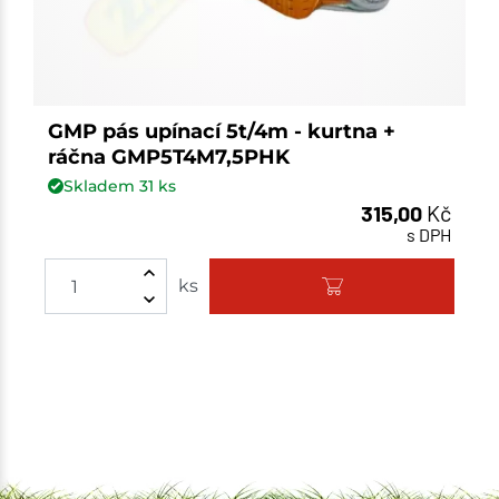
GMP pás upínací 5t/4m - kurtna +
ráčna GMP5T4M7,5PHK
Skladem
31
ks
315,00
Kč
s DPH
ks