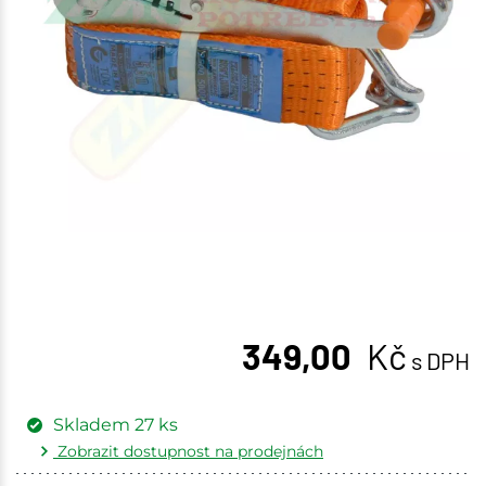
349,00
Kč
s DPH
Skladem
27
ks
Zobrazit dostupnost na prodejnách
Žďár nad Sázavou
9 ks