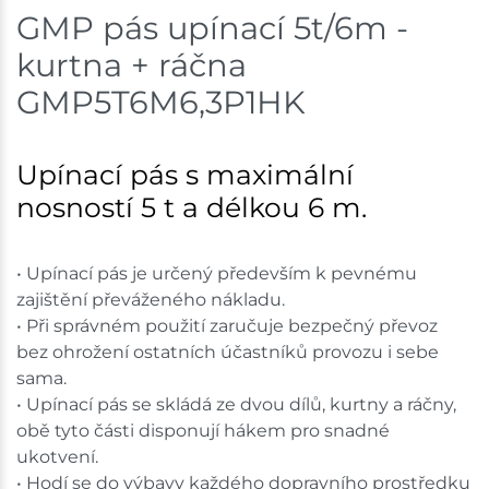
GMP pás upínací 5t/6m -
Skladem na prodejně - doručení do 7 dnů
kurtna + ráčna
Bystřice
3 ks
GMP5T6M6,3P1HK
Skladem na prodejně - doručení do 7 dnů
Upínací pás s maximální
Mohelnice
3 ks
nosností 5 t a délkou 6 m.
Skladem na prodejně - doručení do 7 dnů
• Upínací pás je určený především k pevnému
Nové Město
3 ks
zajištění převáženého nákladu.
• Při správném použití zaručuje bezpečný převoz
Skladem na prodejně - doručení do 7 dnů
bez ohrožení ostatních účastníků provozu i sebe
sama.
Skladové množství na prodejnách je pouze orientační.
Ceny na prodejnách se mohou lišit od cen na e-
• Upínací pás se skládá ze dvou dílů, kurtny a ráčny,
shopu.
obě tyto části disponují hákem pro snadné
ukotvení.
• Hodí se do výbavy každého dopravního prostředku