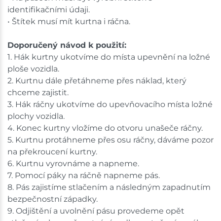
identifikačními údaji.
• Štítek musí mít kurtna i ráčna.
Doporučený návod k použití:
1. Hák kurtny ukotvíme do místa upevnění na ložné
ploše vozidla.
2. Kurtnu dále přetáhneme přes náklad, který
chceme zajistit.
3. Hák ráčny ukotvíme do upevňovacího místa ložné
plochy vozidla.
4. Konec kurtny vložíme do otvoru unašeče ráčny.
5. Kurtnu protáhneme přes osu ráčny, dáváme pozor
na překroucení kurtny.
6. Kurtnu vyrovnáme a napneme.
7. Pomocí páky na ráčně napneme pás.
8. Pás zajistíme stlačením a následným zapadnutím
bezpečnostní západky.
9. Odjištění a uvolnění pásu provedeme opět