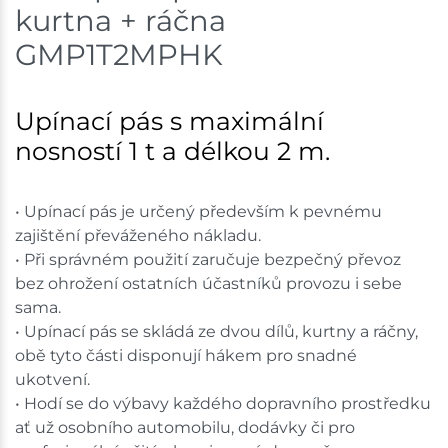
kurtna + ráčna
Mohelnice
3 ks
GMP1T2MPHK
Skladem na prodejně - doručení do 7 dnů
Upínací pás s maximální
Nové Město
4 ks
nosností 1 t a délkou 2 m.
Skladem na prodejně - doručení do 7 dnů
• Upínací pás je určený především k pevnému
Velká Bíteš
5 ks
zajištění převáženého nákladu.
• Při správném použití zaručuje bezpečný převoz
Skladem na prodejně - doručení do 7 dnů
bez ohrožení ostatních účastníků provozu i sebe
sama.
Skladové množství na prodejnách je pouze orientační.
Ceny na prodejnách se mohou lišit od cen na e-
• Upínací pás se skládá ze dvou dílů, kurtny a ráčny,
shopu.
obě tyto části disponují hákem pro snadné
ukotvení.
• Hodí se do výbavy každého dopravního prostředku
ať už osobního automobilu, dodávky či pro