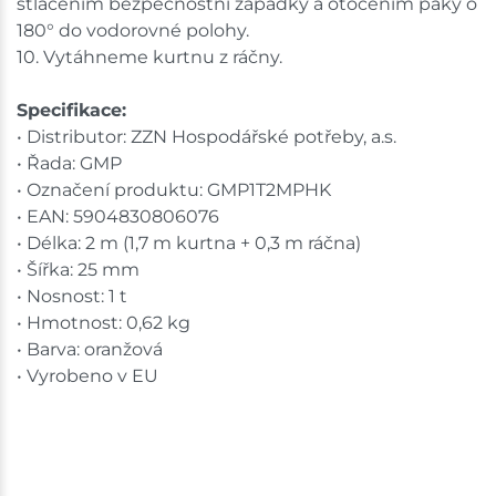
stlačením bezpečnostní západky a otočením páky o
180° do vodorovné polohy.
10. Vytáhneme kurtnu z ráčny.
Specifikace:
• Distributor: ZZN Hospodářské potřeby, a.s.
• Řada: GMP
• Označení produktu: GMP1T2MPHK
• EAN: 5904830806076
• Délka: 2 m (1,7 m kurtna + 0,3 m ráčna)
• Šířka: 25 mm
• Nosnost: 1 t
• Hmotnost: 0,62 kg
• Barva: oranžová
• Vyrobeno v EU