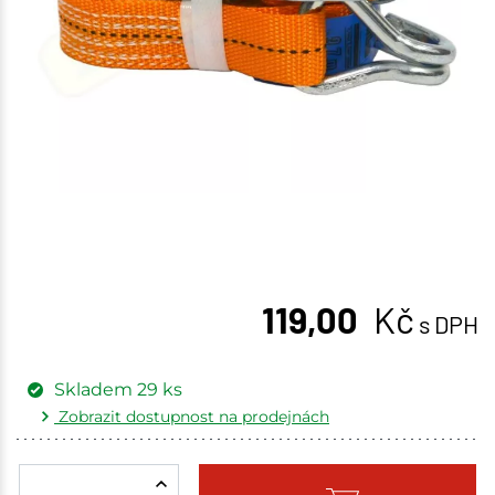
119,00
Kč
s DPH
Skladem
29
ks
Zobrazit dostupnost na prodejnách
Žďár nad Sázavou
1 ks