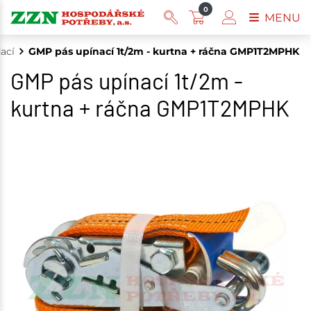
0
MENU
ací
GMP pás upínací 1t/2m - kurtna + ráčna GMP1T2MPHK
GMP pás upínací 1t/2m -
kurtna + ráčna GMP1T2MPHK