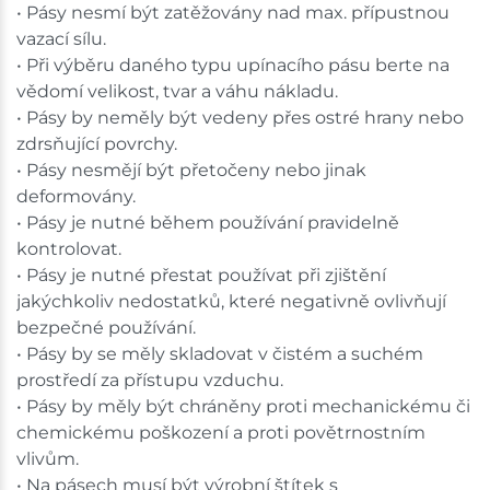
• Pásy nesmí být zatěžovány nad max. přípustnou
vazací sílu.
• Při výběru daného typu upínacího pásu berte na
vědomí velikost, tvar a váhu nákladu.
• Pásy by neměly být vedeny přes ostré hrany nebo
zdrsňující povrchy.
• Pásy nesmějí být přetočeny nebo jinak
deformovány.
• Pásy je nutné během používání pravidelně
kontrolovat.
• Pásy je nutné přestat používat při zjištění
jakýchkoliv nedostatků, které negativně ovlivňují
bezpečné používání.
• Pásy by se měly skladovat v čistém a suchém
prostředí za přístupu vzduchu.
• Pásy by měly být chráněny proti mechanickému či
chemickému poškození a proti povětrnostním
vlivům.
• Na pásech musí být výrobní štítek s