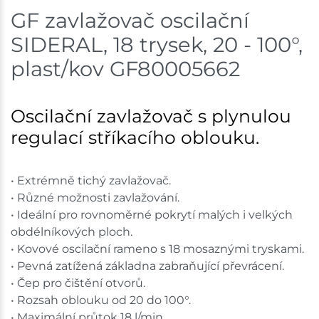
GF zavlažovač oscilační
Mohelnice
1 ks
SIDERAL, 18 trysek, 20 - 100°,
Skladem na prodejně - doručení do 7 dnů
plast/kov GF80005662
Velká Bíteš
1 ks
Oscilační zavlažovač s plynulou
Skladem na prodejně - doručení do 7 dnů
regulací stříkacího oblouku.
Skuteč
3 ks
Skladem na prodejně - doručení do 7 dnů
• Extrémně tichý zavlažovač.
• Různé možnosti zavlažování.
Skladové množství na prodejnách je pouze orientační.
• Ideální pro rovnoměrné pokrytí malých i velkých
Ceny na prodejnách se mohou lišit od cen na e-
obdélníkových ploch.
shopu.
• Kovové oscilační rameno s 18 mosaznými tryskami.
• Pevná zatížená základna zabraňující převrácení.
• Čep pro čištění otvorů.
• Rozsah oblouku od 20 do 100°.
• Maximální průtok 18 l/min.