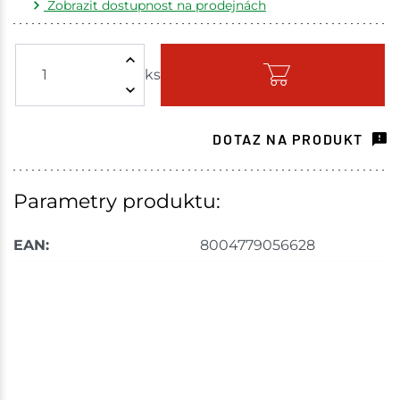
Zobrazit dostupnost na prodejnách
Žďár nad Sázavou
1 ks
ks
Skladem - ihned k odeslání
Choceň
2 ks
DOTAZ NA PRODUKT
Skladem na prodejně - doručení do 7 dnů
Havlíčkův Brod
2 ks
Parametry produktu:
Skladem na prodejně - doručení do 7 dnů
EAN:
8004779056628
Tišnov
2 ks
Skladem na prodejně - doručení do 7 dnů
Velké Meziříčí
2 ks
Skladem na prodejně - doručení do 7 dnů