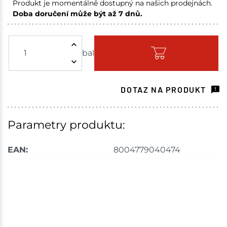
Produkt je momentálně dostupný na našich prodejnách.
Doba doručení může být až 7 dnů.
Nové Město
1 bal
bal
Skladem na prodejně - doručení do 7 dnů
Skladové množství na prodejnách je pouze orientační.
Ceny na prodejnách se mohou lišit od cen na e-
DOTAZ NA PRODUKT
shopu.
Parametry produktu:
EAN:
8004779040474