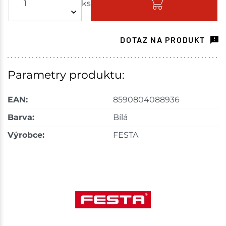
ks
Skladem - ihned k odeslání
Choceň
4 ks
DOTAZ NA PRODUKT
Skladem na prodejně - doručení do 7 dnů
Havlíčkův Brod
2 ks
Parametry produktu:
Skladem na prodejně - doručení do 7 dnů
EAN:
8590804088936
Tišnov
5 ks
Barva:
Bílá
Výrobce:
FESTA
Skladem na prodejně - doručení do 7 dnů
Skuteč
2 ks
Skladem na prodejně - doručení do 7 dnů
Velké Meziříčí
2 ks
Skladem na prodejně - doručení do 7 dnů