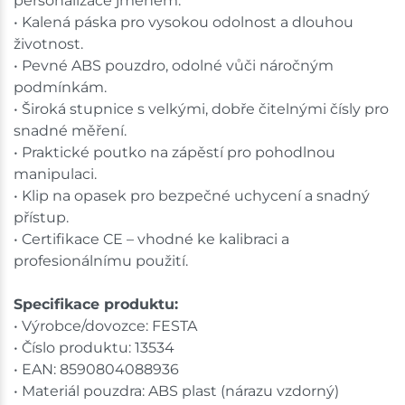
personalizace jménem.
• Kalená páska pro vysokou odolnost a dlouhou
životnost.
• Pevné ABS pouzdro, odolné vůči náročným
podmínkám.
• Široká stupnice s velkými, dobře čitelnými čísly pro
snadné měření.
• Praktické poutko na zápěstí pro pohodlnou
manipulaci.
• Klip na opasek pro bezpečné uchycení a snadný
přístup.
• Certifikace CE – vhodné ke kalibraci a
profesionálnímu použití.
Specifikace produktu:
• Výrobce/dovozce: FESTA
• Číslo produktu: 13534
• EAN: 8590804088936
• Materiál pouzdra: ABS plast (nárazu vzdorný)