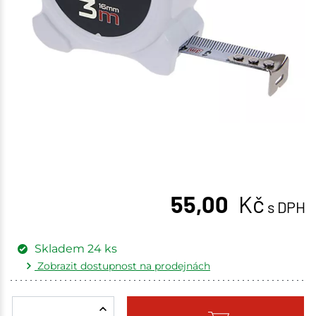
55,00
Kč
s DPH
Skladem
24
ks
Zobrazit dostupnost na prodejnách
Žďár nad Sázavou
1 ks