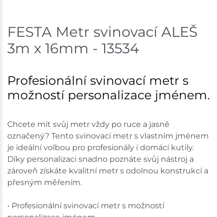
Bystřice
3 ks
FESTA Metr svinovací ALEŠ
Skladem na prodejně - doručení do 7 dnů
3m x 16mm - 13534
Mohelnice
2 ks
Profesionální svinovací metr s
Skladem na prodejně - doručení do 7 dnů
možností personalizace jménem.
Nové Město
3 ks
Chcete mít svůj metr vždy po ruce a jasně
Skladem na prodejně - doručení do 7 dnů
označený? Tento svinovací metr s vlastním jménem
je ideální volbou pro profesionály i domácí kutily.
Skladové množství na prodejnách je pouze orientační.
Díky personalizaci snadno poznáte svůj nástroj a
Ceny na prodejnách se mohou lišit od cen na e-
shopu.
zároveň získáte kvalitní metr s odolnou konstrukcí a
přesným měřením.
• Profesionální svinovací metr s možností