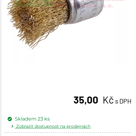
35,00
Kč
s DPH
Skladem
23
ks
Zobrazit dostupnost na prodejnách
Žďár nad Sázavou
2 ks