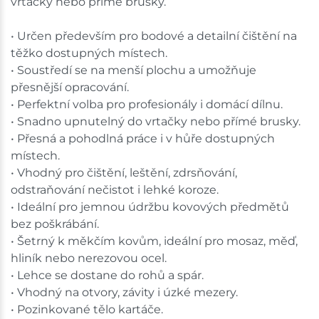
vrtačky nebo přímé brusky.
Ceny na prodejnách se mohou lišit od cen na e-
shopu.
• Určen především pro bodové a detailní čištění na
těžko dostupných místech.
• Soustředí se na menší plochu a umožňuje
přesnější opracování.
• Perfektní volba pro profesionály i domácí dílnu.
• Snadno upnutelný do vrtačky nebo přímé brusky.
• Přesná a pohodlná práce i v hůře dostupných
místech.
• Vhodný pro čištění, leštění, zdrsňování,
odstraňování nečistot i lehké koroze.
• Ideální pro jemnou údržbu kovových předmětů
bez poškrábání.
• Šetrný k měkčím kovům, ideální pro mosaz, měď,
hliník nebo nerezovou ocel.
• Lehce se dostane do rohů a spár.
• Vhodný na otvory, závity i úzké mezery.
• Pozinkované tělo kartáče.