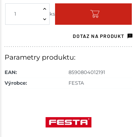
ks
Skladem - ihned k odeslání
Choceň
4 ks
DOTAZ NA PRODUKT
Skladem na prodejně - doručení do 7 dnů
Havlíčkův Brod
1 ks
Parametry produktu:
Skladem na prodejně - doručení do 7 dnů
EAN:
8590804012191
Tišnov
1 ks
Výrobce:
FESTA
Skladem na prodejně - doručení do 7 dnů
Skuteč
1 ks
Skladem na prodejně - doručení do 7 dnů
Velké Meziříčí
2 ks