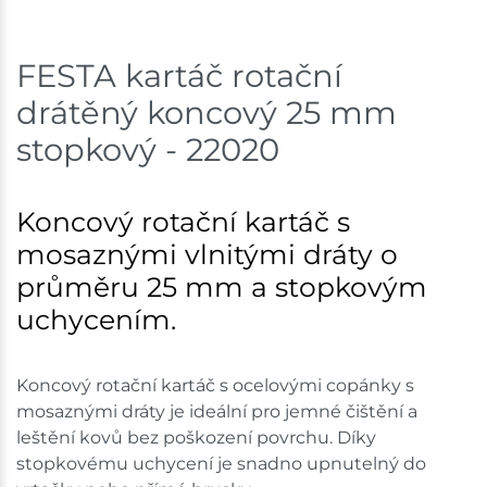
Skladem na prodejně - doručení do 7 dnů
FESTA kartáč rotační
Bystřice
3 ks
drátěný koncový 25 mm
Skladem na prodejně - doručení do 7 dnů
stopkový - 22020
Mohelnice
5 ks
Koncový rotační kartáč s
Skladem na prodejně - doručení do 7 dnů
mosaznými vlnitými dráty o
Nové Město
1 ks
průměru 25 mm a stopkovým
uchycením.
Skladem na prodejně - doručení do 7 dnů
Velká Bíteš
3 ks
Koncový rotační kartáč s ocelovými copánky s
mosaznými dráty je ideální pro jemné čištění a
Skladem na prodejně - doručení do 7 dnů
leštění kovů bez poškození povrchu. Díky
stopkovému uchycení je snadno upnutelný do
Skladové množství na prodejnách je pouze orientační.