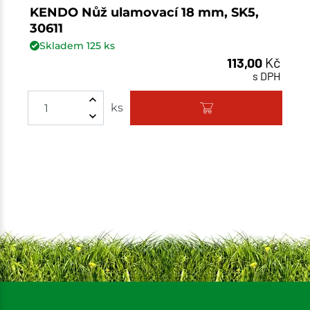
KENDO Nůž ulamovací 18 mm, SK5,
30611
Skladem
125
ks
113,00
Kč
s DPH
Množství
ks