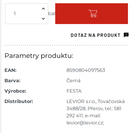
bal
Skladem - ihned k odeslání
Havlíčkův Brod
7 bal
DOTAZ NA PRODUKT
Skladem na prodejně - doručení do 7 dnů
Tišnov
9 bal
Parametry produktu:
Skladem na prodejně - doručení do 7 dnů
EAN:
8590804097563
Skuteč
10 bal
Barva:
Černá
Výrobce:
FESTA
Skladem na prodejně - doručení do 7 dnů
Distributor:
LEVIOR s.r.o., Tovačovská
Velké Meziříčí
4 bal
3488/28, Přerov, tel.: 581
292 411, e-mail:
Skladem na prodejně - doručení do 7 dnů
levior@levior.cz;
Bystřice
1 bal