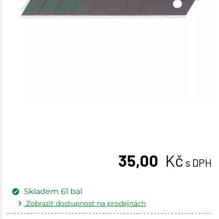
35,00
Kč
s DPH
Skladem
61
bal
Zobrazit dostupnost na prodejnách
Žďár nad Sázavou
5 bal