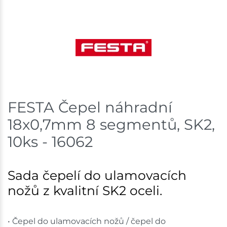
Skladem na prodejně - doručení do 7 dnů
Mohelnice
5 bal
Skladem na prodejně - doručení do 7 dnů
Nové Město
13 bal
FESTA Čepel náhradní
Skladem na prodejně - doručení do 7 dnů
18x0,7mm 8 segmentů, SK2,
Velká Bíteš
7 bal
10ks - 16062
Skladem na prodejně - doručení do 7 dnů
Sada čepelí do ulamovacích
Skladové množství na prodejnách je pouze orientační.
Ceny na prodejnách se mohou lišit od cen na e-
nožů z kvalitní SK2 oceli.
shopu.
• Čepel do ulamovacích nožů / čepel do