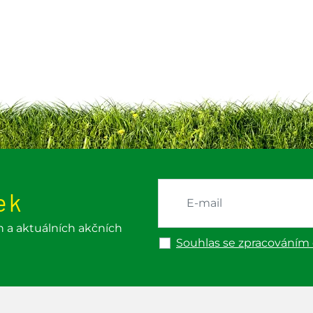
ek
h a aktuálních akčních
Souhlas se zpracováním