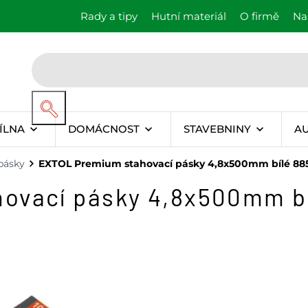
Rady a tipy
Hutní materiál
O firmě
Na
ÍLNA
DOMÁCNOST
STAVEBNINY
A
pásky
EXTOL Premium stahovací pásky 4,8x500mm bílé 885
ovací pásky 4,8x500mm bí