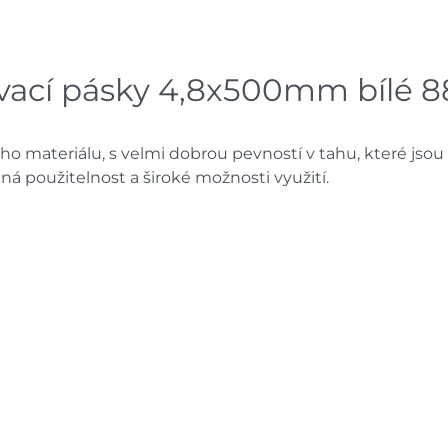
Mohelnice
dnů
Skladové množství na prodejn
ací pásky 4,8x500mm bílé 8
Ceny na prodejnách se moho
materiálu, s velmi dobrou pevností v tahu, které jsou 
ná použitelnost a široké možnosti využití.