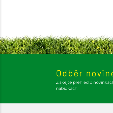
Odběr novin
Získejte přehled o novinkác
nabídkách.