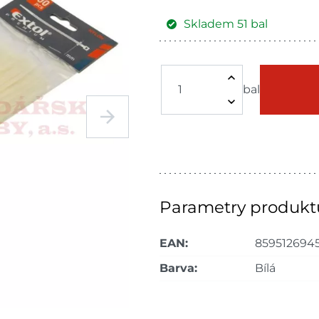
Skladem
51
bal
Žďár nad
Skla
Sázavou
bal
Skla
Choceň
dnů
Skla
Havlíčkův Brod
dnů
Skla
Tišnov
dnů
Parametry produkt
Skla
Nové Město
EAN:
859512694
dnů
Barva:
Bílá
Skla
Velké Meziříčí
dnů
Skla