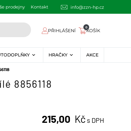
še prodejny
Kontakt
info@zzn-hp.cz
0
PŘIHLÁŠENÍ
KOŠÍK
UTODOPLŇKY
HRAČKY
AKCE
6118
lé 8856118
215,00
Kč
s DPH