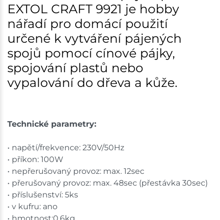
EXTOL CRAFT 9921 je hobby
nářadí pro domácí použití
určené k vytváření pájených
spojů pomocí cínové pájky,
spojování plastů nebo
vypalování do dřeva a kůže.
Technické parametry:
• napětí/frekvence: 230V/50Hz
• příkon: 100W
• nepřerušovaný provoz: max. 12sec
• přerušovaný provoz: max. 48sec (přestávka 30sec)
• příslušenství: 5ks
• v kufru: ano
• hmotnost:0,6kg