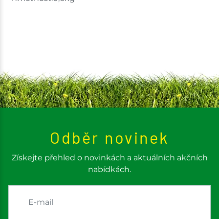
Odběr novinek
Získejte přehled o novinkách a aktuálních akčních
nabídkách.