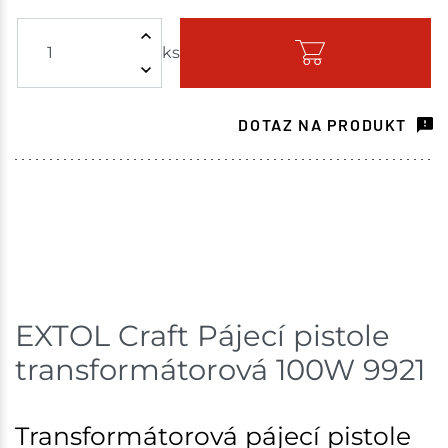
Žďár nad Sázavou
1 ks
ks
Skladem - ihned k odeslání
Mohelnice
1 ks
DOTAZ NA PRODUKT
Skladem na prodejně - doručení do 7 dnů
Skladové množství na prodejnách je pouze orientační.
Ceny na prodejnách se mohou lišit od cen na e-
shopu.
EXTOL Craft Pájecí pistole
transformátorová 100W 9921
Transformátorová pájecí pistole