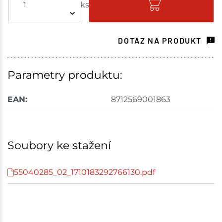
ks
Skladem - ihned k odeslání
Havlíčkův Brod
1 ks
DOTAZ NA PRODUKT
Skladem na prodejně - doručení do 7 dnů
Tišnov
2 ks
Parametry produktu:
Skladem na prodejně - doručení do 7 dnů
EAN:
8712569001863
Skuteč
1 ks
Skladem na prodejně - doručení do 7 dnů
Soubory ke stažení
Nové Město
2 ks
55040285_02_1710183292766130.pdf
Skladem na prodejně - doručení do 7 dnů
Skladové množství na prodejnách je pouze orientační.
Ceny na prodejnách se mohou lišit od cen na e-