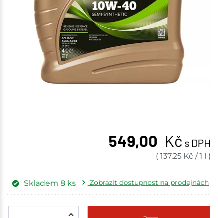
549,00
Kč
s DPH
(
137,25
Kč
/
1 l
)
Zobrazit dostupnost na prodejnách
Skladem
8
ks
Žďár nad Sázavou
2 ks