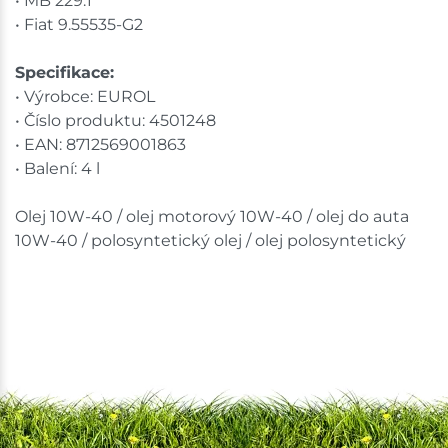
• MB 229.1
• Fiat 9.55535-G2
Specifikace:
• Výrobce: EUROL
• Číslo produktu: 4501248
• EAN: 8712569001863
• Balení: 4 l
Olej 10W-40 / olej motorový 10W-40 / olej do auta
10W-40 / polosyntetický olej / olej polosyntetický