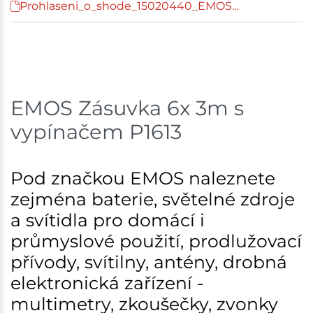
Prohlaseni_o_shode_15020440_EMOS…
Mohelnice
3 ks
Skladem na prodejně - doručení do 7 dnů
Nové Město
4 ks
EMOS Zásuvka 6x 3m s
Skladem na prodejně - doručení do 7 dnů
vypínačem P1613
Tišnov
4 ks
Skladem na prodejně - doručení do 7 dnů
Pod značkou EMOS naleznete
zejména baterie, světelné zdroje
Skuteč
1 ks
a svítidla pro domácí i
Skladem na prodejně - doručení do 7 dnů
průmyslové použití, prodlužovací
přívody, svítilny, antény, drobná
Skladové množství na prodejnách je pouze orientační.
Ceny na prodejnách se mohou lišit od cen na e-
elektronická zařízení -
shopu.
multimetry, zkoušečky, zvonky