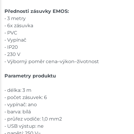
Přednosti zásuvky EMOS:
• 3 metry
• 6x zásuvka
• PVC
• Vypínač
• IP20
• 230 V
• Výborný poměr cena–výkon–životnost
Parametry produktu
• délka: 3 m
• počet zásuvek: 6
• vypínač: ano
• barva: bílá
• průřez vodiče: 1,0 mm2
• USB výstup: ne
• napětí: 250 V~