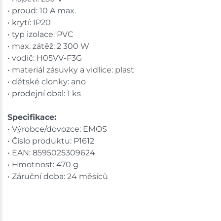
• proud: 10 A max.
• krytí: IP20
• typ izolace: PVC
• max. zátěž: 2 300 W
• vodič: H05VV-F3G
• materiál zásuvky a vidlice: plast
• dětské clonky: ano
• prodejní obal: 1 ks
Specifikace:
• Výrobce/dovozce: EMOS
• Číslo produktu: P1612
• EAN: 8595025309624
• Hmotnost: 470 g
• Záruční doba: 24 měsíců