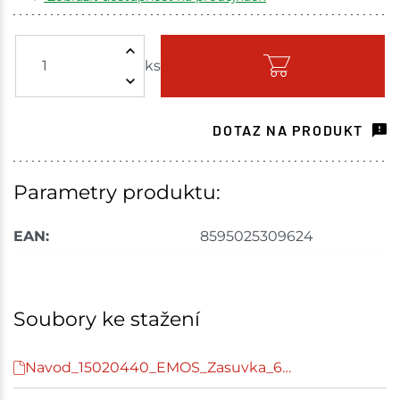
Žďár nad Sázavou
2 ks
ks
Skladem - ihned k odeslání
Choceň
2 ks
DOTAZ NA PRODUKT
Skladem na prodejně - doručení do 7 dnů
Havlíčkův Brod
7 ks
Parametry produktu:
Skladem na prodejně - doručení do 7 dnů
EAN:
8595025309624
Velké Meziříčí
3 ks
Skladem na prodejně - doručení do 7 dnů
Soubory ke stažení
Bystřice
4 ks
Navod_15020440_EMOS_Zasuvka_6…
Skladem na prodejně - doručení do 7 dnů