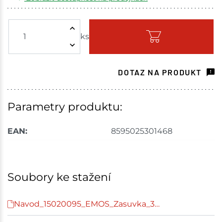
Žďár nad Sázavou
2 ks
ks
Skladem - ihned k odeslání
Choceň
4 ks
DOTAZ NA PRODUKT
Skladem na prodejně - doručení do 7 dnů
Havlíčkův Brod
6 ks
Parametry produktu:
Skladem na prodejně - doručení do 7 dnů
EAN:
8595025301468
Tišnov
3 ks
Skladem na prodejně - doručení do 7 dnů
Soubory ke stažení
Velké Meziříčí
3 ks
Navod_15020095_EMOS_Zasuvka_3…
Skladem na prodejně - doručení do 7 dnů