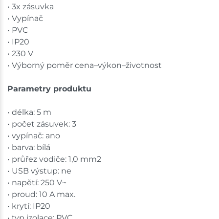
• 3x zásuvka
• Vypínač
• PVC
• IP20
• 230 V
• Výborný poměr cena–výkon–životnost
Parametry produktu
• délka: 5 m
• počet zásuvek: 3
• vypínač: ano
• barva: bílá
• průřez vodiče: 1,0 mm2
• USB výstup: ne
• napětí: 250 V~
• proud: 10 A max.
• krytí: IP20
• typ izolace: PVC