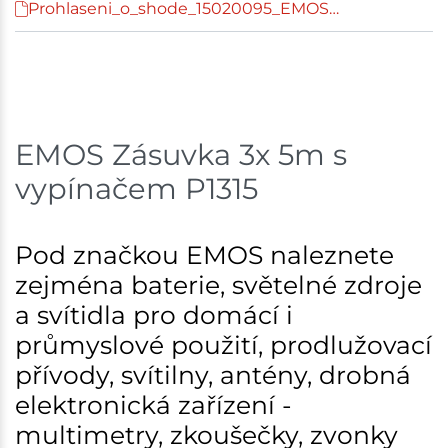
Prohlaseni_o_shode_15020095_EMOS…
Bystřice
1 ks
Skladem na prodejně - doručení do 7 dnů
Mohelnice
3 ks
EMOS Zásuvka 3x 5m s
Skladem na prodejně - doručení do 7 dnů
vypínačem P1315
Nové Město
2 ks
Skladem na prodejně - doručení do 7 dnů
Pod značkou EMOS naleznete
zejména baterie, světelné zdroje
Velká Bíteš
2 ks
a svítidla pro domácí i
Skladem na prodejně - doručení do 7 dnů
průmyslové použití, prodlužovací
přívody, svítilny, antény, drobná
Skladové množství na prodejnách je pouze orientační.
Ceny na prodejnách se mohou lišit od cen na e-
elektronická zařízení -
shopu.
multimetry, zkoušečky, zvonky