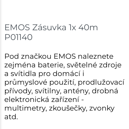
Skladem na prodejně - doručení do 7 dnů
Nové Město
1 ks
EMOS Zásuvka 1x 40m
Skladem na prodejně - doručení do 7 dnů
P01140
Velká Bíteš
1 ks
Skladem na prodejně - doručení do 7 dnů
Pod značkou EMOS naleznete
zejména baterie, světelné zdroje
Skladové množství na prodejnách je pouze orientační.
a svítidla pro domácí i
Ceny na prodejnách se mohou lišit od cen na e-
shopu.
průmyslové použití, prodlužovací
přívody, svítilny, antény, drobná
elektronická zařízení -
multimetry, zkoušečky, zvonky
atd.