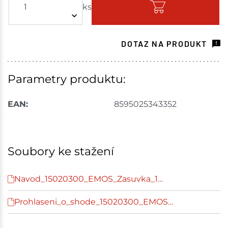
ks
Skladem - ihned k odeslání
Choceň
2 ks
DOTAZ NA PRODUKT
Skladem na prodejně - doručení do 7 dnů
Havlíčkův Brod
1 ks
Parametry produktu:
Skladem na prodejně - doručení do 7 dnů
EAN:
8595025343352
Tišnov
1 ks
Skladem na prodejně - doručení do 7 dnů
Soubory ke stažení
Skuteč
1 ks
Navod_15020300_EMOS_Zasuvka_1…
Skladem na prodejně - doručení do 7 dnů
Prohlaseni_o_shode_15020300_EMOS…
Velké Meziříčí
3 ks