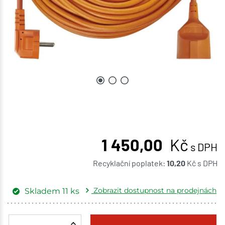
1 450,00
Kč
s DPH
Recyklační poplatek:
10,20
Kč
s DPH
Zobrazit dostupnost na prodejnách
Skladem
11
ks
Žďár nad Sázavou
1 ks