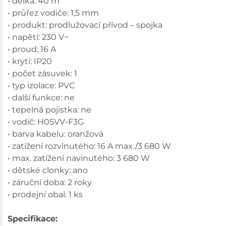
• délka: 40 m
• průřez vodiče: 1,5 mm
• produkt: prodlužovací přívod – spojka
• napětí: 230 V~
• proud: 16 A
• krytí: IP20
• počet zásuvek: 1
• typ izolace: PVC
• další funkce: ne
• tepelná pojistka: ne
• vodič: H05VV-F3G
• barva kabelu: oranžová
• zatížení rozvinutého: 16 A max./3 680 W
• max. zatížení navinutého: 3 680 W
• dětské clonky: ano
• záruční doba: 2 roky
• prodejní obal: 1 ks
Specifikace: