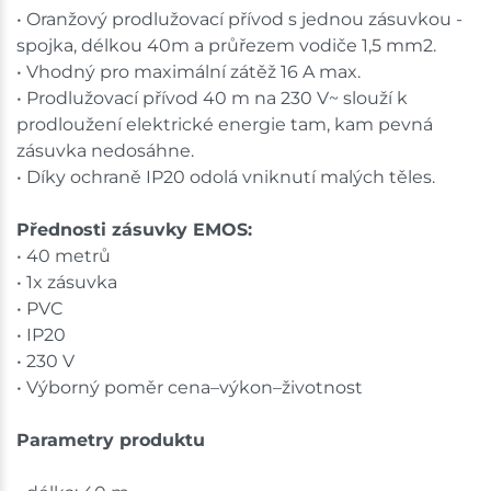
• Oranžový prodlužovací přívod s jednou zásuvkou -
spojka, délkou 40m a průřezem vodiče 1,5 mm2.
• Vhodný pro maximální zátěž 16 A max.
• Prodlužovací přívod 40 m na 230 V~ slouží k
prodloužení elektrické energie tam, kam pevná
zásuvka nedosáhne.
• Díky ochraně IP20 odolá vniknutí malých těles.
Přednosti zásuvky EMOS:
• 40 metrů
• 1x zásuvka
• PVC
• IP20
• 230 V
• Výborný poměr cena–výkon–životnost
Parametry produktu