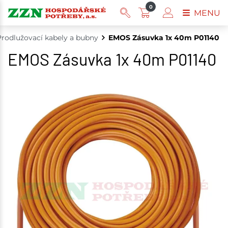
0
MENU
Prodlužovací kabely a bubny
EMOS Zásuvka 1x 40m P01140
EMOS Zásuvka 1x 40m P01140