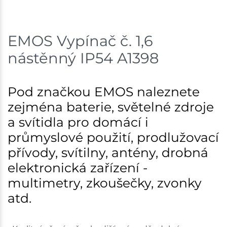
Skladem na prodejně - doručení do 7 dnů
EMOS Vypínač č. 1,6
Mohelnice
2 ks
nástěnný IP54 A1398
Skladem na prodejně - doručení do 7 dnů
Nové Město
5 ks
Pod značkou EMOS naleznete
zejména baterie, světelné zdroje
Skladem na prodejně - doručení do 7 dnů
a svítidla pro domácí i
Skladové množství na prodejnách je pouze orientační.
průmyslové použití, prodlužovací
Ceny na prodejnách se mohou lišit od cen na e-
přívody, svítilny, antény, drobná
shopu.
elektronická zařízení -
multimetry, zkoušečky, zvonky
atd.