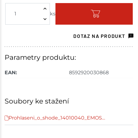
ks
Skladem - ihned k odeslání
Choceň
5 ks
DOTAZ NA PRODUKT
Skladem na prodejně - doručení do 7 dnů
Havlíčkův Brod
4 ks
Parametry produktu:
Skladem na prodejně - doručení do 7 dnů
EAN:
8592920030868
Tišnov
4 ks
Skladem na prodejně - doručení do 7 dnů
Soubory ke stažení
Skuteč
1 ks
Prohlaseni_o_shode_14010040_EMOS…
Skladem na prodejně - doručení do 7 dnů
Velké Meziříčí
8 ks