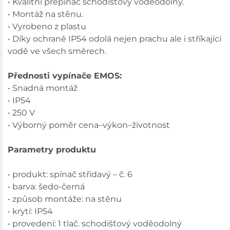
• Kvalitní přepínač schodišťový voděodolný.
• Montáž na stěnu.
• Vyrobeno z plastu
• Díky ochraně IP54 odolá nejen prachu ale i stříkající
vodě ve všech směrech.
Přednosti vypínače EMOS:
• Snadná montáž
• IP54
• 250 V
• Výborný poměr cena–výkon–životnost
Parametry produktu
• produkt: spínač střídavý – č. 6
• barva: šedo-černá
• způsob montáže: na stěnu
• krytí: IP54
• provedení: 1 tlač. schodišťový voděodolný