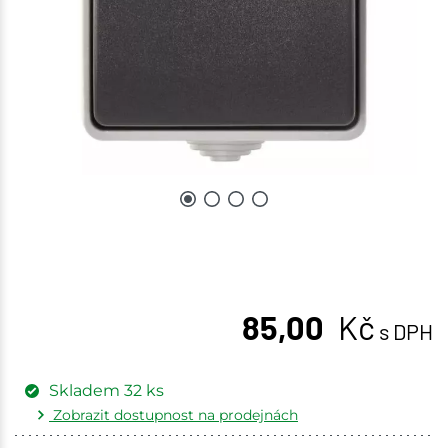
85,00
Kč
s DPH
Skladem
32
ks
Zobrazit dostupnost na prodejnách
Žďár nad Sázavou
3 ks