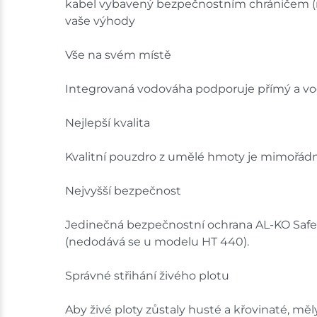
kabel vybavený bezpečnostním chráničem (n
vaše výhody
Vše na svém místě
Integrovaná vodováha podporuje přímý a vod
Nejlepší kvalita
Kvalitní pouzdro z umělé hmoty je mimořádně
Nejvyšší bezpečnost
Jedinečná bezpečnostní ochrana AL-KO Safet
(nedodává se u modelu HT 440).
Správné střihání živého plotu
Aby živé ploty zůstaly husté a křovinaté, měl