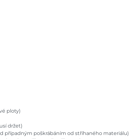
vé ploty)
sí držet)
ed případným poškrábáním od stříhaného materiálu)