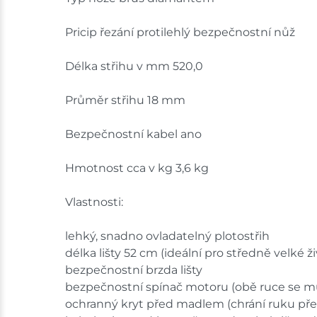
Pricip řezání protilehlý bezpečnostní nůž
Délka střihu v mm 520,0
Průměr střihu 18 mm
Bezpečnostní kabel ano
Hmotnost cca v kg 3,6 kg
Vlastnosti:
lehký, snadno ovladatelný plotostřih
délka lišty 52 cm (ideální pro středně velké ži
bezpečnostní brzda lišty
bezpečnostní spínač motoru (obě ruce se mu
ochranný kryt před madlem (chrání ruku př