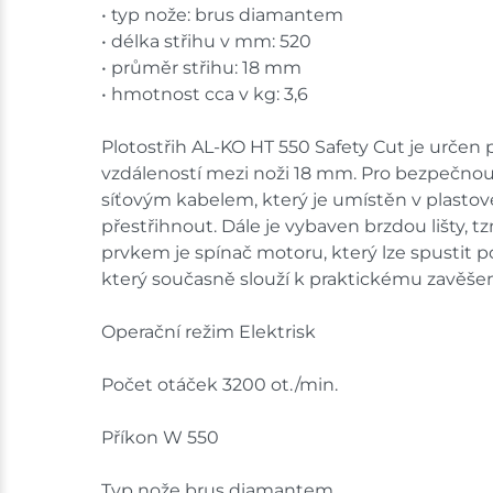
• typ nože: brus diamantem
• délka střihu v mm: 520
• průměr střihu: 18 mm
• hmotnost cca v kg: 3,6
Plotostřih AL-KO HT 550 Safety Cut je určen 
vzdáleností mezi noži 18 mm. Pro bezpečnou
síťovým kabelem, který je umístěn v plastové
přestřihnout. Dále je vybaven brzdou lišty, 
prvkem je spínač motoru, který lze spustit po
který současně slouží k praktickému zavěšení 
Operační režim Elektrisk
Počet otáček 3200 ot./min.
Příkon W 550
Typ nože brus diamantem