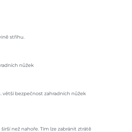
ně střihu.
ahradních nůžek
. větší bezpečnost zahradních nůžek
irší než nahoře. Tím lze zabránit ztrátě