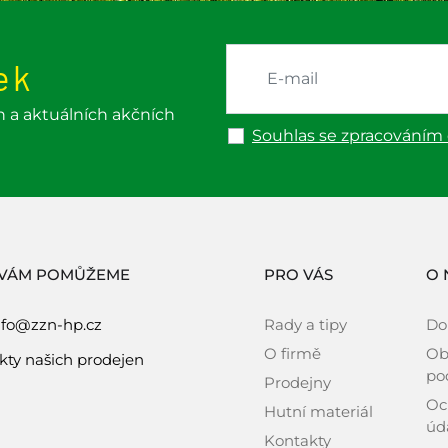
ek
h a aktuálních akčních
Souhlas se zpracováním
 VÁM POMŮŽEME
PRO VÁS
O 
nfo@zzn-hp.cz
Rady a tipy
Do
O firmě
Ob
kty našich prodejen
po
Prodejny
Oc
Hutní materiál
úd
Kontakty