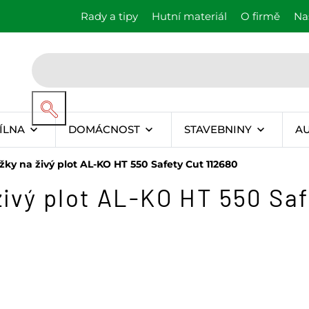
Rady a tipy
Hutní materiál
O firmě
Na
ÍLNA
DOMÁCNOST
STAVEBNINY
A
žky na živý plot AL-KO HT 550 Safety Cut 112680
živý plot AL-KO HT 550 Saf