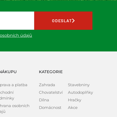
ODESLAT
 osobních údajů
NÁKUPU
KATEGORIE
prava a platba
Zahrada
Stavebniny
chodní
Chovatelství
Autodoplňky
dmínky
Dílna
Hračky
hrana osobních
Domácnost
Akce
ajů