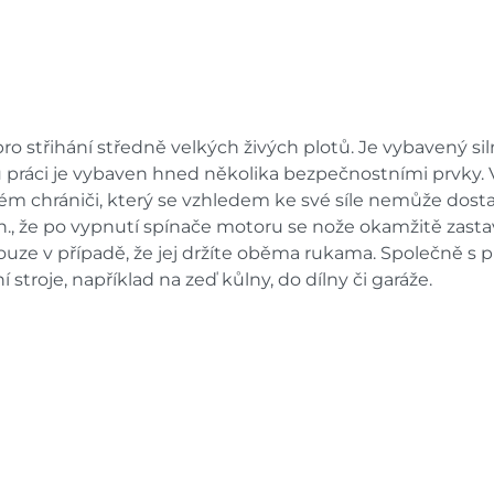
pro střihání středně velkých živých plotů. Je vybavený s
 práci je vybaven hned několika bezpečnostními prvky. 
m chrániči, který se vzhledem ke své síle nemůže dostat 
tzn., že po vypnutí spínače motoru se nože okamžitě zasta
uze v případě, že jej držíte oběma rukama. Společně s pl
stroje, například na zeď kůlny, do dílny či garáže.