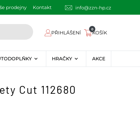
še prodejny
Kontakt
info@zzn-hp.cz
0
PŘIHLÁŠENÍ
KOŠÍK
UTODOPLŇKY
HRAČKY
AKCE
ety Cut 112680