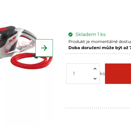
Skladem
1
ks
Produkt je momentálně dostup
Doba doručení může být až 
Velké Meziříčí
Skladem
Skladové množství na prodejn
ks
Ceny na prodejnách se moho