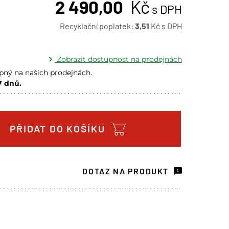
2 490,00
Kč
s DPH
Recyklační poplatek:
3,51
Kč
s DPH
Zobrazit dostupnost na prodejnách
ný na našich prodejnách.
7 dnů.
 na prodejně - doručení do 7 dnů
1 ks
ách je pouze orientační.
PŘIDAT DO KOŠÍKU
u lišit od cen na e-shopu.
DOTAZ NA PRODUKT