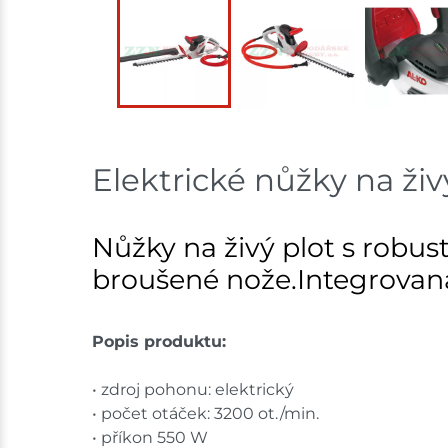
Elektrické nůžky na ži
Nůžky na živý plot s robu
broušené nože.Integrovan
Popis produktu:
• zdroj pohonu: elektrický
• počet otáček: 3200 ot./min.
• příkon 550 W