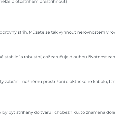
elze plotostřihem přestřihnout)
orovný střih. Můžete se tak vyhnout nerovnostem v rovi
 stabilní a robustní, což zaručuje dlouhou životnost z
y zabrání možnému přestřižení elektrického kabelu, tzn
y by být střihány do tvaru lichoběžníku, to znamená dole š