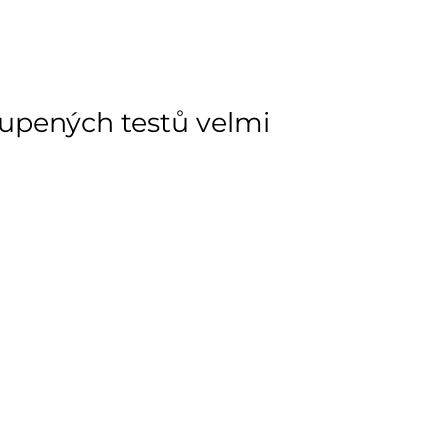
11 ks
ách je pouze orientační.
u lišit od cen na e-shopu.
upených testů velmi