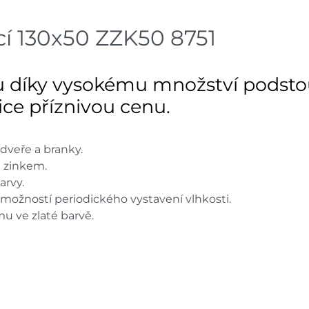
Nové Město
dnů
 130x50 ZZK50 8751
Skladové množství na prodejn
Ceny na prodejnách se moho
 díky vysokému množství podsto
elice příznivou cenu.
dveře a branky.
m zinkem.
arvy.
 možností periodického vystavení vlhkosti.
u ve zlaté barvě.