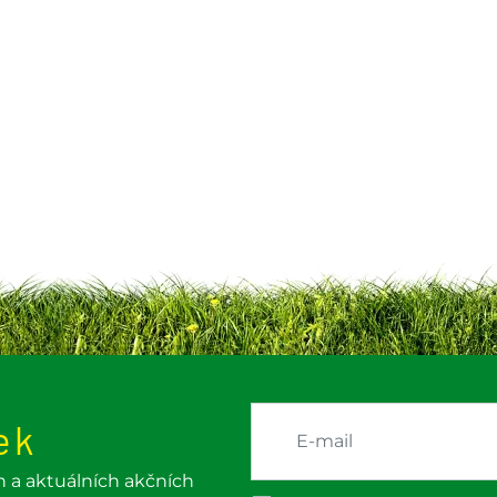
ek
h a aktuálních akčních