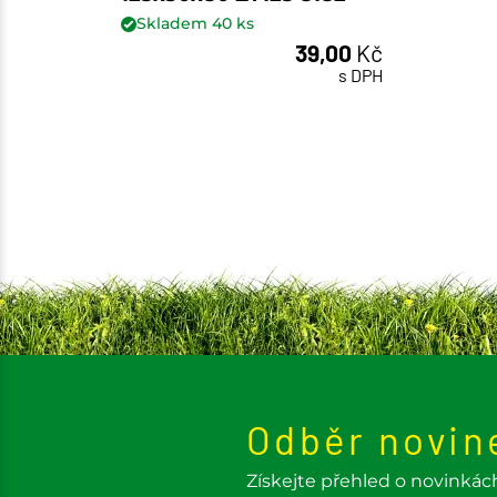
Skladem
40
ks
39,00
Kč
ks
s DPH
Odběr novin
Získejte přehled o novinkác