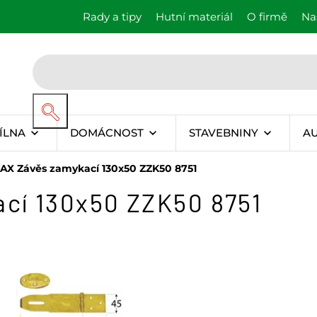
Rady a tipy
Hutní materiál
O firmě
Na
ÍLNA
DOMÁCNOST
STAVEBNINY
A
X Závěs zamykací 130x50 ZZK50 8751
cí 130x50 ZZK50 8751