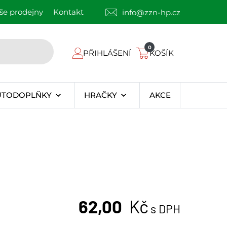
še prodejny
Kontakt
info@zzn-hp.cz
0
PŘIHLÁŠENÍ
KOŠÍK
UTODOPLŇKY
HRAČKY
AKCE
62,00
Kč
s DPH