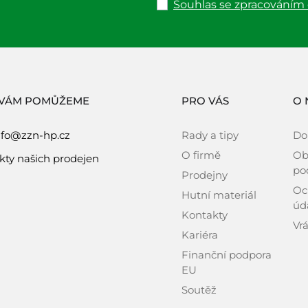
Souhlas se zpracováním
 VÁM POMŮŽEME
PRO VÁS
O 
nfo@zzn-hp.cz
Rady a tipy
Do
O firmě
Ob
kty našich prodejen
po
Prodejny
Oc
Hutní materiál
úd
Kontakty
Vrá
Kariéra
Finanční podpora
EU
Soutěž