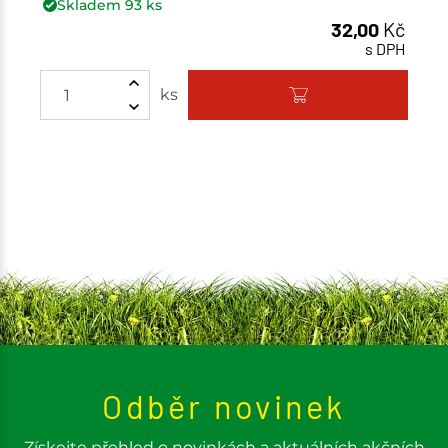
Skladem
93
ks
32,00
Kč
s DPH
ks
Odběr novinek
Získejte přehled o novinkách a aktuálních akčních