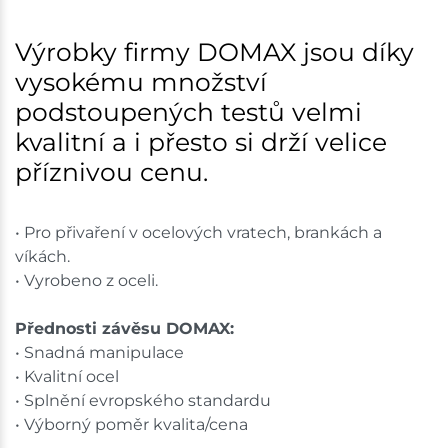
Nové Město
22 ks
Výrobky firmy DOMAX jsou díky
vysokému množství
Skladem na prodejně - doručení do 7 dnů
podstoupených testů velmi
Skladové množství na prodejnách je pouze orientační.
kvalitní a i přesto si drží velice
Ceny na prodejnách se mohou lišit od cen na e-
příznivou cenu.
shopu.
• Pro přivaření v ocelových vratech, brankách a
víkách.
• Vyrobeno z oceli.
Přednosti závěsu DOMAX:
• Snadná manipulace
• Kvalitní ocel
• Splnění evropského standardu
• Výborný poměr kvalita/cena