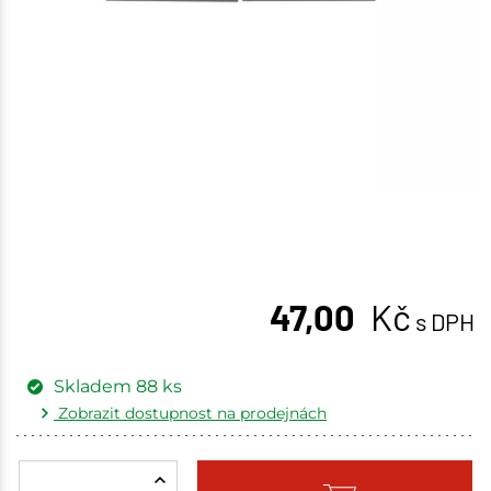
47,00
Kč
s DPH
Skladem
88
ks
Zobrazit dostupnost na prodejnách
Žďár nad Sázavou
8 ks