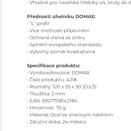
• Vhodné pro: tesařské hřebíky o4; Vruty do 
Přednosti úhelníku DOMAX:
• "L" profil
• Více možností připevnění
• Ochraná vrstva ze zinku
• Splnění evropského standardu
• Výborný poměr kvalita/cena
Specifikace produktu:
• Výrobce/dovozce: DOMAX
• Číslo produktu: 4218
• Rozměry: 120 x 55 x 30 (D,V,Š)
• Tloušťka: 2 mm
• EAN: 5907708142184
• Hmotnost: 70 g
• Materiál: Ocel se zinkovým nátěrem
• Záruční doba: 24 měsíců