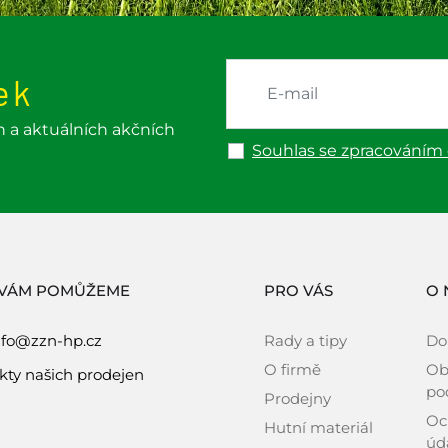
ek
h a aktuálních akčních
Souhlas se zpracováním
 VÁM POMŮŽEME
PRO VÁS
O 
nfo@zzn-hp.cz
Rady a tipy
Do
O firmě
Ob
kty našich prodejen
po
Prodejny
Oc
Hutní materiál
úd