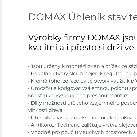
DOMAX Úhleník stavit
Výrobky firmy DOMAX jsou
kvalitní a i přesto si drží v
• Jsou určeny k montáži oken a příček ze sá
• Podélné otvory slouží nejen k regulaci, ale p
• Kromě toho lze fazolovité otvory využít k 
• Umožňuje korigovat vzájemnou polohu spoj
konstrukcí vyžadujících přesnou montáž.
• Díky možnosti určitého vzájemného posou
vlhkosti dřeva.
• Úhelník je vyroben z kvalitní oceli a pokry
• Antikorozní ochranu zajištuje vrstva olejov
• Vhodné pro použití v suchých prostorech s