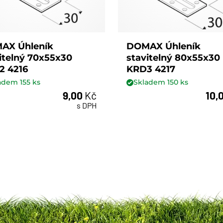
AX Úhleník
DOMAX Úhleník
itelný 70x55x30
stavitelný 80x55x30
2 4216
KRD3 4217
ladem
155
ks
Skladem
150
ks
9,00
Kč
10,
ks
ks
s DPH