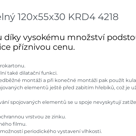
Mohelnice
dnů
elný 120x55x30 KRD4 4218
Skla
Nové Město
dnů
 díky vysokému množství podsto
Skla
Velká Bíteš
dnů
elice příznivou cenu.
Skladové množství na prodejn
Ceny na prodejnách se moho
drokartonu.
lní také dilatační funkci.
předběžné montáži a při konečné montáži pak použít kula
ovaných elementů ještě před zabitím hřebíků, což je už
vání spojovaných elementů se u spoje nevyskytují za
t ochrannou vrstvou ze zinku.
aného filmu.
 možností periodického vystavení vlhkosti.