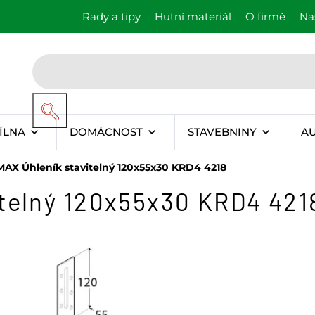
Rady a tipy
Hutní materiál
O firmě
Na
ÍLNA
DOMÁCNOST
STAVEBNINY
A
AX Úhleník stavitelný 120x55x30 KRD4 4218
telný 120x55x30 KRD4 421