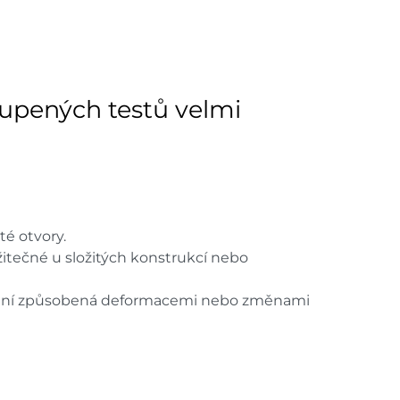
40 ks
dem na prodejně - doručení do 7
60 ks
upených testů velmi
dem na prodejně - doručení do 7
16 ks
ách je pouze orientační.
u lišit od cen na e-shopu.
té otvory.
itečné u složitých konstrukcí nebo
tížení způsobená deformacemi nebo změnami