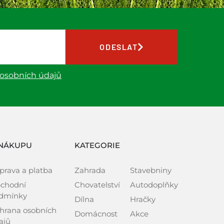
ODESLAT
 osobních údajů
NÁKUPU
KATEGORIE
prava a platba
Zahrada
Stavebniny
chodní
Chovatelství
Autodoplňky
dmínky
Dílna
Hračky
hrana osobních
Domácnost
Akce
ajů