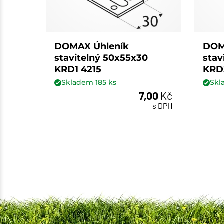
DOMAX Úhleník
DOM
stavitelný 50x55x30
stav
KRD1 4215
KRD
Skladem
185
ks
Sk
7,00
Kč
ks
s DPH