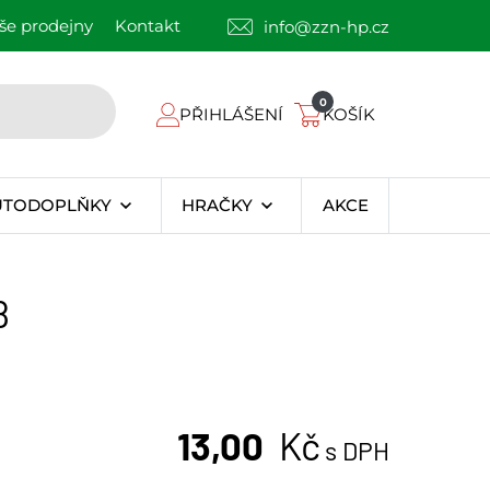
še prodejny
Kontakt
info@zzn-hp.cz
0
PŘIHLÁŠENÍ
KOŠÍK
UTODOPLŇKY
HRAČKY
AKCE
8
13,00
Kč
s DPH