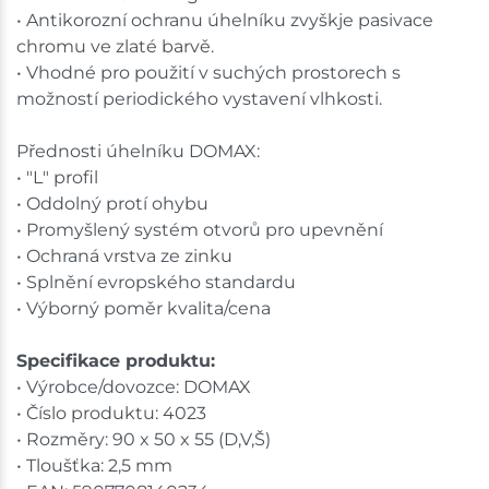
• Antikorozní ochranu úhelníku zvyškje pasivace
chromu ve zlaté barvě.
• Vhodné pro použití v suchých prostorech s
možností periodického vystavení vlhkosti.
Přednosti úhelníku DOMAX:
• "L" profil
• Oddolný protí ohybu
• Promyšlený systém otvorů pro upevnění
• Ochraná vrstva ze zinku
• Splnění evropského standardu
• Výborný poměr kvalita/cena
Specifikace produktu:
• Výrobce/dovozce: DOMAX
• Číslo produktu: 4023
• Rozměry: 90 x 50 x 55 (D,V,Š)
• Tloušťka: 2,5 mm