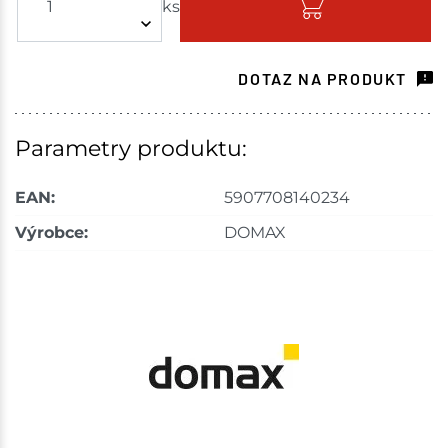
ks
Skladem - ihned k odeslání
Choceň
44 ks
DOTAZ NA PRODUKT
Skladem na prodejně - doručení do 7 dnů
Tišnov
27 ks
Parametry produktu:
Skladem na prodejně - doručení do 7 dnů
EAN:
5907708140234
Velké Meziříčí
53 ks
Výrobce:
DOMAX
Skladem na prodejně - doručení do 7 dnů
Bystřice
20 ks
Skladem na prodejně - doručení do 7 dnů
Mohelnice
40 ks
Skladem na prodejně - doručení do 7 dnů