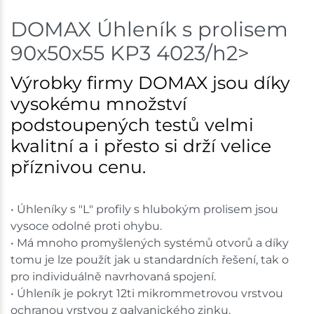
DOMAX Úhleník s prolisem
Nové Město
47 ks
90x50x55 KP3 4023/h2>
Skladem na prodejně - doručení do 7 dnů
Výrobky firmy DOMAX jsou díky
Velká Bíteš
40 ks
vysokému množství
podstoupených testů velmi
Skladem na prodejně - doručení do 7 dnů
kvalitní a i přesto si drží velice
Skladové množství na prodejnách je pouze orientační.
příznivou cenu.
Ceny na prodejnách se mohou lišit od cen na e-
shopu.
• Úhleníky s "L" profily s hlubokým prolisem jsou
vysoce odolné proti ohybu.
• Má mnoho promyšlených systémů otvorů a díky
tomu je lze použít jak u standardních řešení, tak o
pro individuálně navrhovaná spojení.
• Úhleník je pokryt 12ti mikrommetrovou vrstvou
ochranou vrstvou z galvanického zinku.