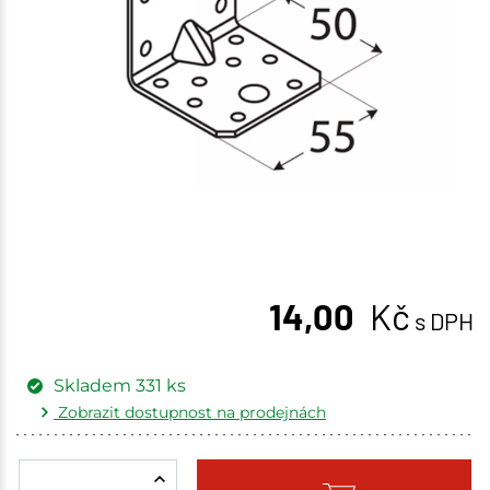
14,00
Kč
s DPH
Skladem
331
ks
Zobrazit dostupnost na prodejnách
Žďár nad Sázavou
60 ks