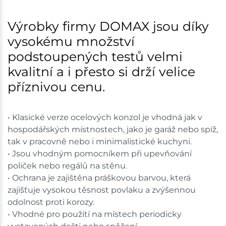
Nové Město
14 ks
Výrobky firmy DOMAX jsou díky
vysokému množství
Skladem na prodejně - doručení do 7 dnů
podstoupených testů velmi
Skladové množství na prodejnách je pouze orientační.
kvalitní a i přesto si drží velice
Ceny na prodejnách se mohou lišit od cen na e-
příznivou cenu.
shopu.
• Klasické verze ocelových konzol je vhodná jak v
hospodářských místnostech, jako je garáž nebo spíž,
tak v pracovně nebo i minimalistické kuchyni.
• Jsou vhodným pomocníkem při upevňování
poliček nebo regálů na stěnu.
• Ochrana je zajištěna práškovou barvou, která
zajišťuje vysokou těsnost povlaku a zvýšennou
odolnost proti korozy.
• Vhodné pro použití na místech periodicky