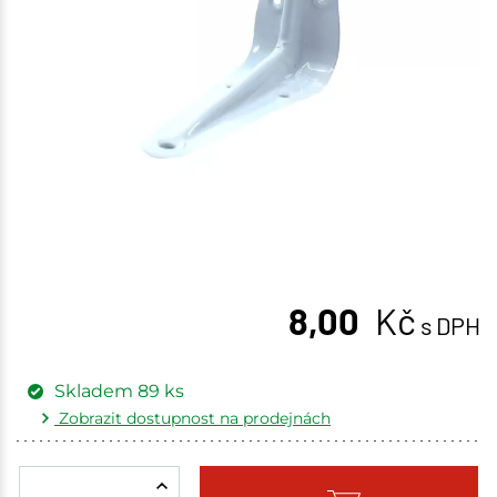
8,00
Kč
s DPH
Skladem
89
ks
Zobrazit dostupnost na prodejnách
Žďár nad Sázavou
16 ks