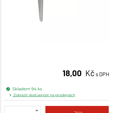
18,00
Kč
s DPH
Skladem
94
ks
Zobrazit dostupnost na prodejnách
Žďár nad Sázavou
23 ks