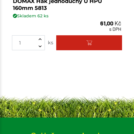
DOMAX Hák jednoduchý U HPU
160mm 5813
Skladem
62
ks
61,00
Kč
s DPH
ks