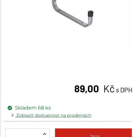
89,00
Kč
s DPH
Skladem
68
ks
Zobrazit dostupnost na prodejnách
Žďár nad Sázavou
7 ks