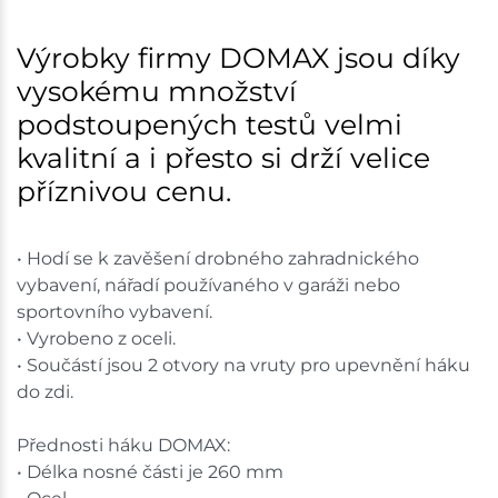
Nové Město
18 ks
Výrobky firmy DOMAX jsou díky
vysokému množství
Skladem na prodejně - doručení do 7 dnů
podstoupených testů velmi
Skladové množství na prodejnách je pouze orientační.
kvalitní a i přesto si drží velice
Ceny na prodejnách se mohou lišit od cen na e-
příznivou cenu.
shopu.
• Hodí se k zavěšení drobného zahradnického
vybavení, nářadí používaného v garáži nebo
sportovního vybavení.
• Vyrobeno z oceli.
• Součástí jsou 2 otvory na vruty pro upevnění háku
do zdi.
Přednosti háku DOMAX:
• Délka nosné části je 260 mm