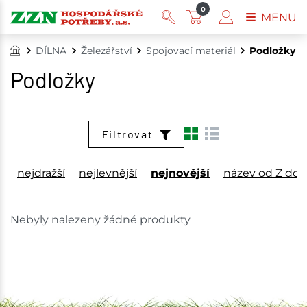
0
MENU
DÍLNA
Železářství
Spojovací materiál
Podložky
Podložky
Filtrovat
nejdražší
nejlevnější
nejnovější
název od Z do 
Nebyly nalezeny žádné produkty