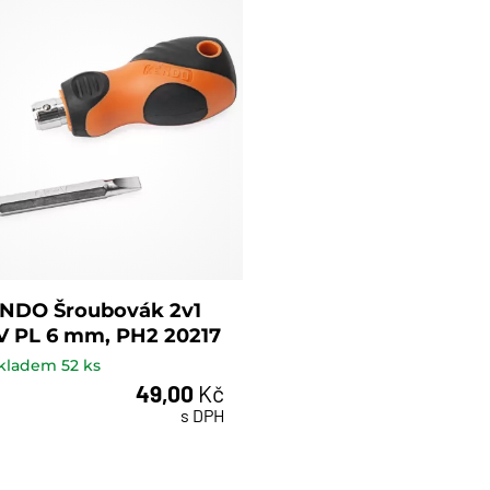
NDO Šroubovák 2v1
V PL 6 mm, PH2 20217
kladem
52
ks
49,00
Kč
ks
s DPH