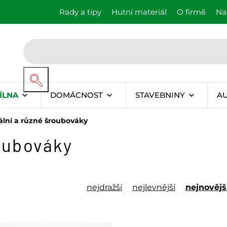
Rady a tipy
Hutní materiál
O firmě
Na
ÍLNA
DOMÁCNOST
STAVEBNINY
A
ální a různé šroubováky
roubováky
nejdražší
nejlevnější
nejnovějš