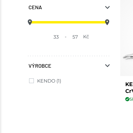
CENA
-
Kč
VÝROBCE
KENDO
(1)
KE
Cr
S