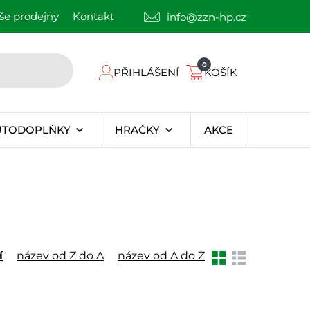
še prodejny
Kontakt
info@zzn-hp.cz
0
PŘIHLÁŠENÍ
KOŠÍK
UTODOPLŇKY
HRAČKY
AKCE
í
název od Z do A
název od A do Z