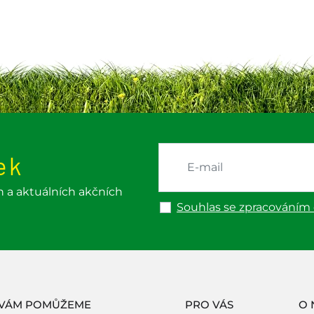
ek
h a aktuálních akčních
Souhlas se zpracováním
 VÁM POMŮŽEME
PRO VÁS
O 