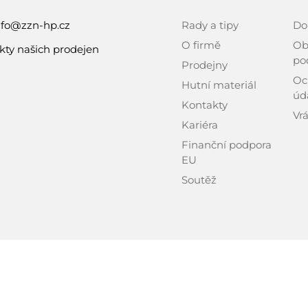
nfo@zzn-hp.cz
Rady a tipy
Do
O firmě
Ob
kty našich prodejen
po
Prodejny
Oc
Hutní materiál
úd
Kontakty
Vrá
Kariéra
Finanční podpora
EU
Soutěž