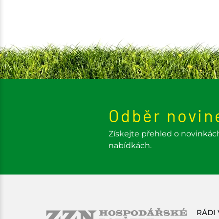
Odběr novin
Získejte přehled o novinkác
nabídkách.
RÁDI