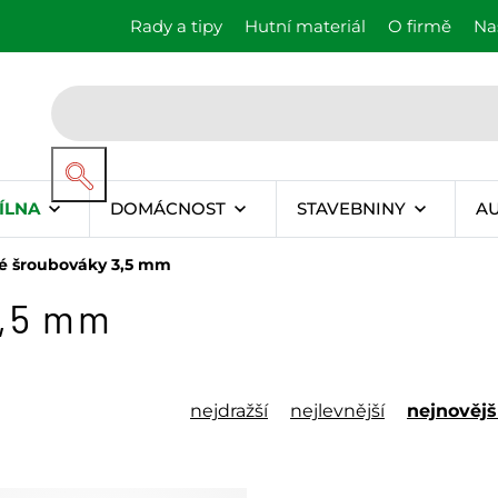
Rady a tipy
Hutní materiál
O firmě
Na
ÍLNA
DOMÁCNOST
STAVEBNINY
A
é šroubováky 3,5 mm
3,5 mm
nejdražší
nejlevnější
nejnovějš