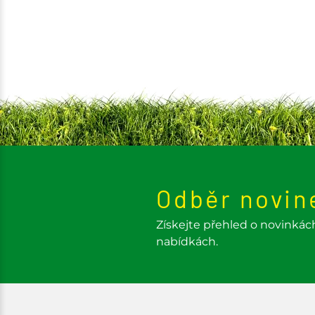
Odběr novin
Získejte přehled o novinkác
nabídkách.