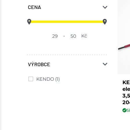
CENA
-
Kč
VÝROBCE
KENDO
(1)
KE
el
3,
20
S