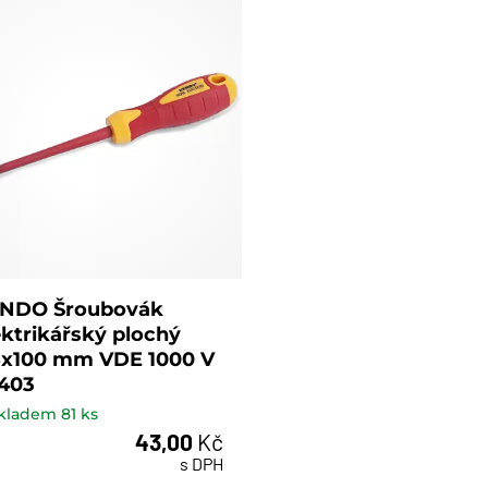
NDO Šroubovák
ektrikářský plochý
5x100 mm VDE 1000 V
403
kladem
81
ks
43,00
Kč
ks
s DPH