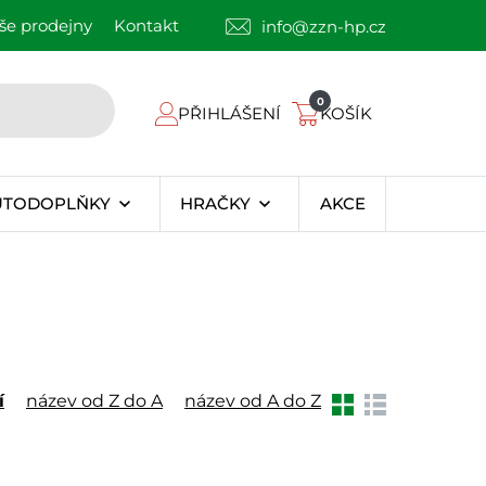
še prodejny
Kontakt
info@zzn-hp.cz
0
PŘIHLÁŠENÍ
KOŠÍK
UTODOPLŇKY
HRAČKY
AKCE
í
název od Z do A
název od A do Z