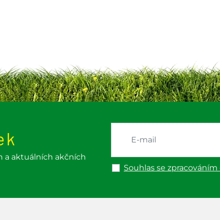
ek
h a aktuálních akčních
Souhlas se zpracováním