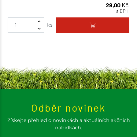
29,00
Kč
s DPH
ks
Odběr novinek
Získejte přehled o novinkách a aktuálních akčních
nabídkách.