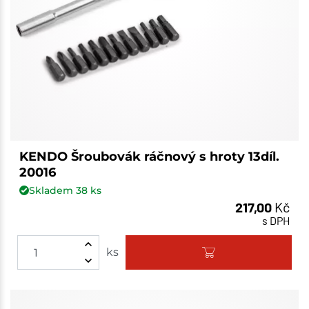
KENDO Šroubovák ráčnový s hroty 13díl.
20016
Skladem
38
ks
217,00
Kč
s DPH
ks