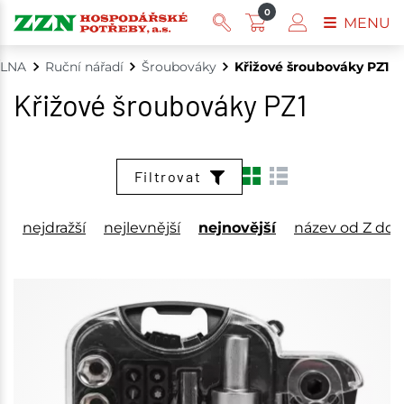
0
MENU
ÍLNA
Ruční nářadí
Šroubováky
Křižové šroubováky PZ1
Křižové šroubováky PZ1
Filtrovat
nejdražší
nejlevnější
nejnovější
název od Z do 