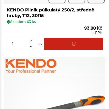
KENDO Pilník půlkulatý 250/2, středně
hrubý, T12, 30115
Skladem
63
ks
93,00
Kč
s DPH
ks