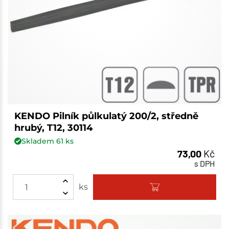
KENDO Pilník půlkulatý 200/2, středně
hrubý, T12, 30114
Skladem
61
ks
73,00
Kč
s DPH
ks