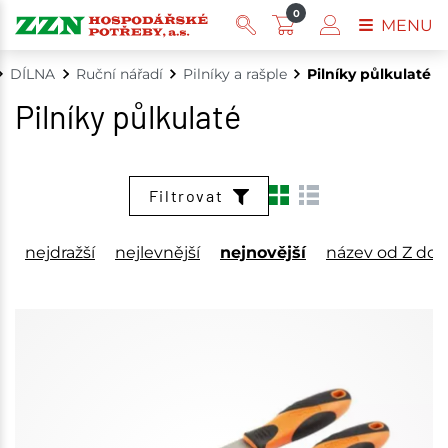
0
MENU
DÍLNA
Ruční nářadí
Pilníky a rašple
Pilníky půlkulaté
Pilníky půlkulaté
Filtrovat
nejdražší
nejlevnější
nejnovější
název od Z do 