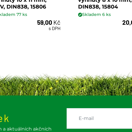
V, DIN838, 15806
DIN838, 15804
kladem
77
ks
Skladem
6
ks
59,00
Kč
20
ks
ks
s DPH
ek
h a aktuálních akčních