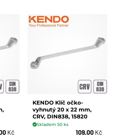
KENDO Klíč očko-
m,
vyhnutý 20 x 22 mm,
CRV, DIN838, 15820
Skladem
50
ks
,00
Kč
109,00
Kč
ks