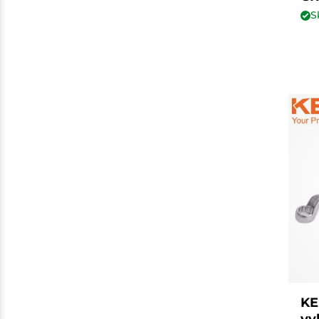
S
KE
vy