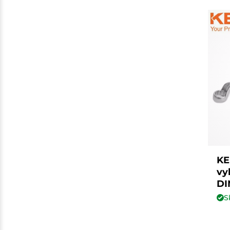
KE
vy
DI
S