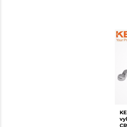
KE
vy
CR