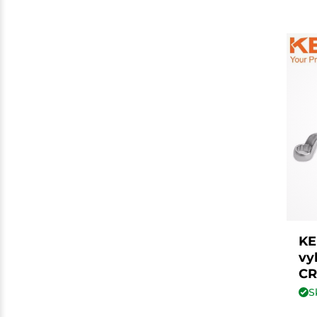
KE
vy
CR
S