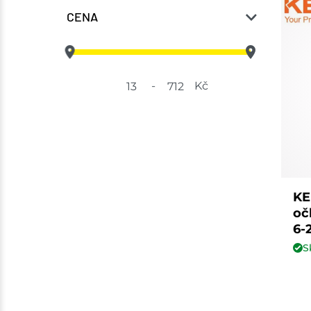
CENA
-
Kč
KE
oč
6-
S