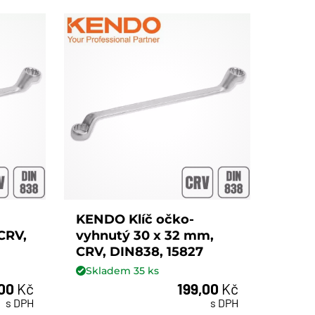
KENDO Klíč očko-
CRV,
vyhnutý 30 x 32 mm,
CRV, DIN838, 15827
Skladem
35
ks
,00
Kč
199,00
Kč
ks
s DPH
s DPH