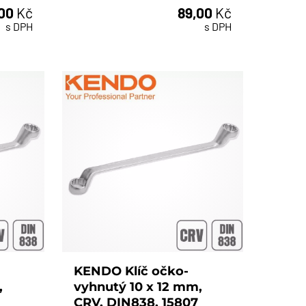
,00
Kč
89,00
Kč
ks
s DPH
s DPH
KENDO Klíč očko-
,
vyhnutý 10 x 12 mm,
CRV, DIN838, 15807