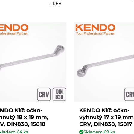
s DPH
NDO Klíč očko-
KENDO Klíč očko-
hnutý 18 x 19 mm,
vyhnutý 17 x 19 mm
V, DIN838, 15818
CRV, DIN838, 15817
kladem
64
ks
Skladem
69
ks