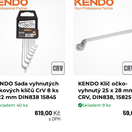
NDO Sada vyhnutých
KENDO Klíč očko-
kových klíčů CrV 8 ks
vyhnutý 25 x 28 m
22 mm DIN838 15845
CRV, DIN838, 15825
kladem
40
ks
Skladem
9
ks
619,00
Kč
59
ks
ks
s DPH