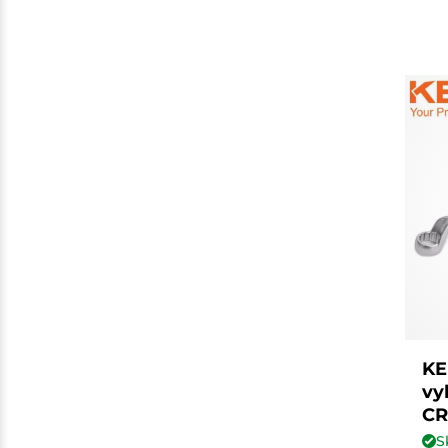
KE
vy
CR
S