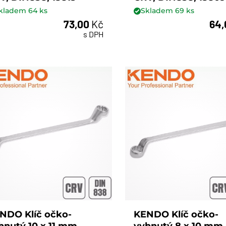
kladem
64
ks
Skladem
69
ks
73,00
Kč
64
ks
ks
s DPH
NDO Klíč očko-
KENDO Klíč očko-
hnutý 10 x 11 mm,
vyhnutý 8 x 10 mm,