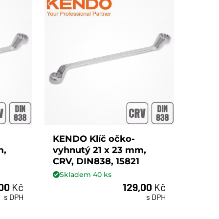
KENDO Klíč očko-
m,
vyhnutý 21 x 23 mm,
CRV, DIN838, 15821
Skladem
40
ks
,00
Kč
129,00
Kč
ks
s DPH
s DPH