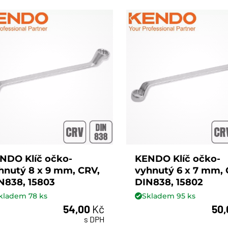
NDO Klíč očko-
KENDO Klíč očko-
hnutý 8 x 9 mm, CRV,
vyhnutý 6 x 7 mm, 
N838, 15803
DIN838, 15802
kladem
78
ks
Skladem
95
ks
54,00
Kč
50
ks
ks
s DPH