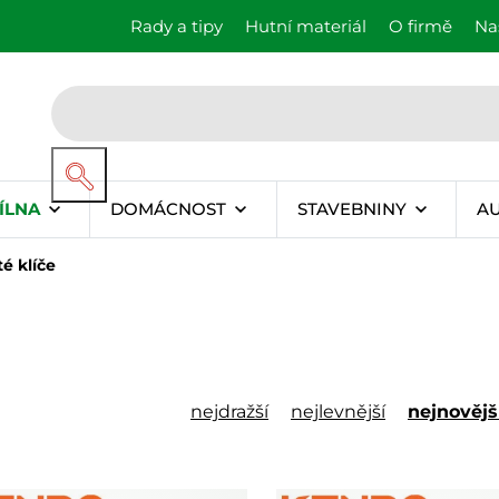
Rady a tipy
Hutní materiál
O firmě
Na
ÍLNA
DOMÁCNOST
STAVEBNINY
A
é klíče
nejdražší
nejlevnější
nejnovějš