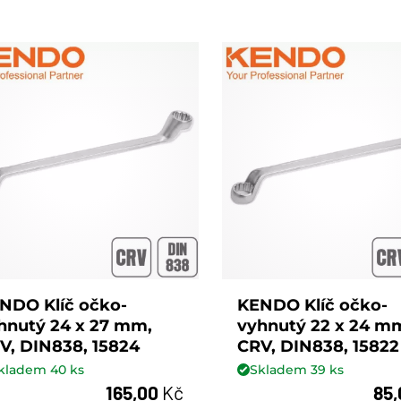
NDO Klíč očko-
KENDO Klíč očko-
hnutý 24 x 27 mm,
vyhnutý 22 x 24 m
V, DIN838, 15824
CRV, DIN838, 15822
kladem
40
ks
Skladem
39
ks
165,00
Kč
85
ks
ks