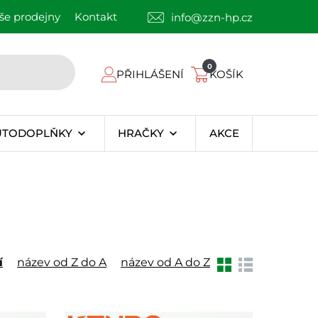
še prodejny
Kontakt
info@zzn-hp.cz
0
PŘIHLÁŠENÍ
KOŠÍK
UTODOPLŇKY
HRAČKY
AKCE
í
název od Z do A
název od A do Z