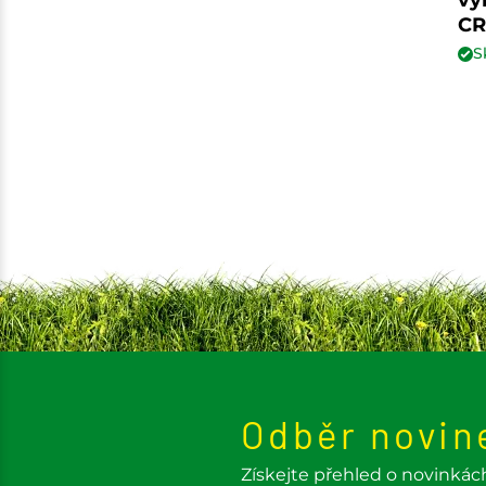
CR
S
Odběr novin
Získejte přehled o novinkác