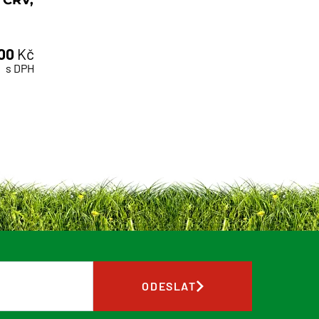
,00
Kč
s DPH
ODESLAT