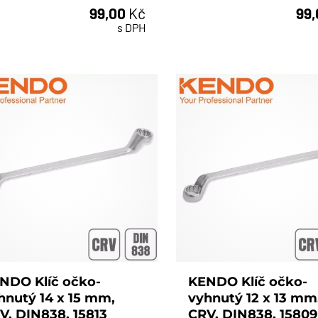
99,00
Kč
99
ks
ks
s DPH
NDO Klíč očko-
KENDO Klíč očko-
hnutý 14 x 15 mm,
vyhnutý 12 x 13 mm
V, DIN838, 15813
CRV, DIN838, 15809