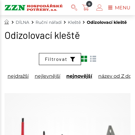
0
MENU
DÍLNA
Ruční nářadí
Kleště
Odizolovací kleště
Odizolovací kleště
Filtrovat
nejdražší
nejlevnější
nejnovější
název od Z do 