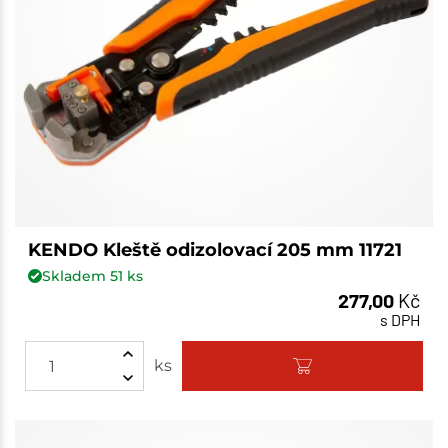
KENDO Kleště odizolovací 205 mm 11721
Skladem
51
ks
277,00
Kč
s DPH
ks