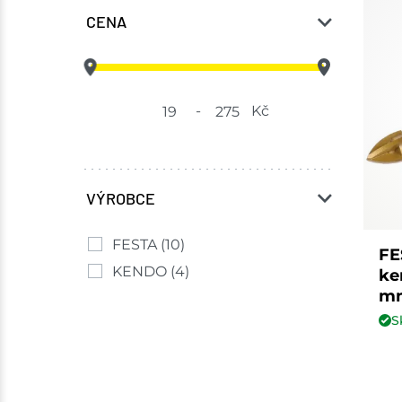
CENA
-
Kč
VÝROBCE
FESTA
(10)
FE
KENDO
(4)
ke
mm
S