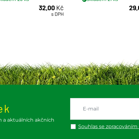
32,00
Kč
29
ks
ks
s DPH
ek
h a aktuálních akčních
Souhlas se zpracováním