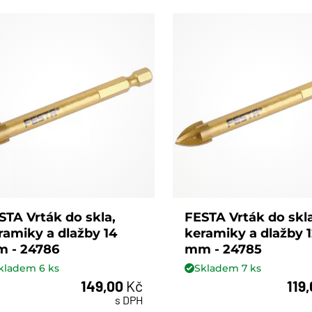
STA Vrták do skla,
FESTA Vrták do skla
ramiky a dlažby 14
keramiky a dlažby 
 - 24786
mm - 24785
kladem
6
ks
Skladem
7
ks
149,00
Kč
119
ks
ks
s DPH