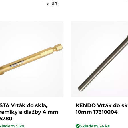
s DPH
STA Vrták do skla,
KENDO Vrták do sk
ramiky a dlažby 4 mm
10mm 17310004
24780
kladem
5
ks
Skladem
24
ks