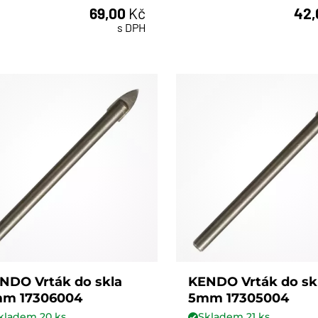
69,00
Kč
42
ks
ks
s DPH
NDO Vrták do skla
KENDO Vrták do sk
m 17306004
5mm 17305004
kladem
20
ks
Skladem
21
ks