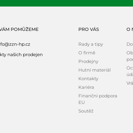
 VÁM POMŮŽEME
PRO VÁS
O 
nfo@zzn-hp.cz
Rady a tipy
Do
O firmě
Ob
kty našich prodejen
po
Prodejny
Oc
Hutní materiál
úd
Kontakty
Vrá
Kariéra
Finanční podpora
EU
Soutěž