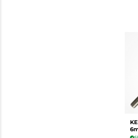
KE
6m
S