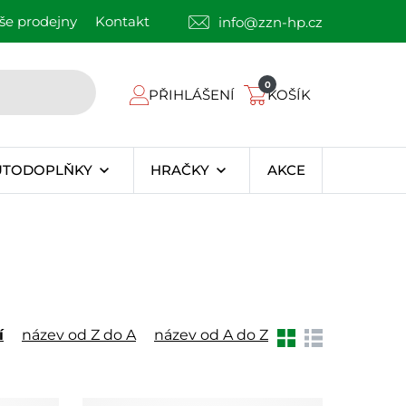
še prodejny
Kontakt
info@zzn-hp.cz
0
PŘIHLÁŠENÍ
KOŠÍK
UTODOPLŇKY
HRAČKY
AKCE
í
název od Z do A
název od A do Z