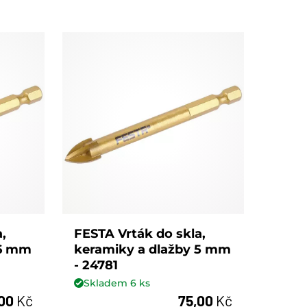
,
FESTA Vrták do skla,
 6 mm
keramiky a dlažby 5 mm
- 24781
Skladem
6
ks
,00
Kč
75,00
Kč
ks