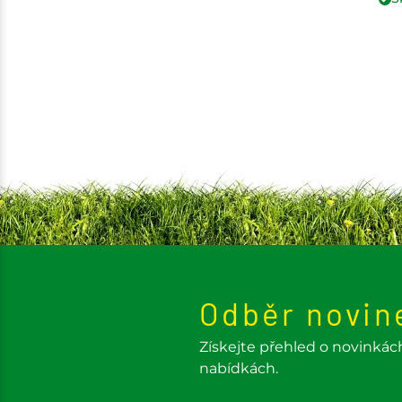
Odběr novin
Získejte přehled o novinkác
nabídkách.