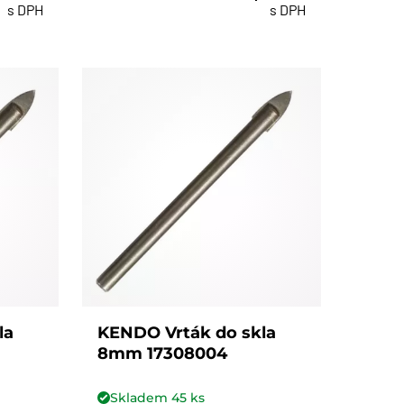
s DPH
s DPH
la
KENDO Vrták do skla
8mm 17308004
Skladem
45
ks