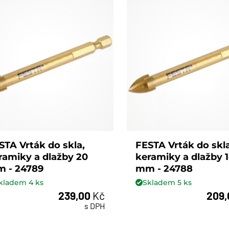
STA Vrták do skla,
FESTA Vrták do skla
ramiky a dlažby 20
keramiky a dlažby 
 - 24789
mm - 24788
kladem
4
ks
Skladem
5
ks
239,00
Kč
209
ks
ks
s DPH