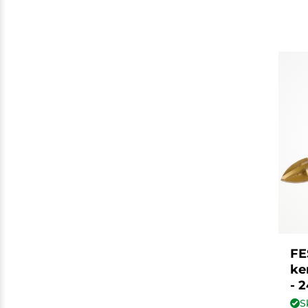
FE
ke
- 
S