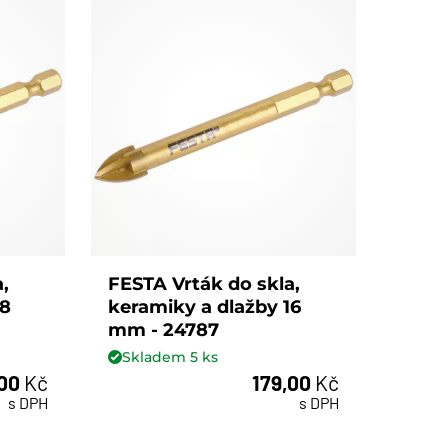
,
FESTA Vrták do skla,
18
keramiky a dlažby 16
mm - 24787
Skladem
5
ks
,00
Kč
179,00
Kč
ks
s DPH
s DPH