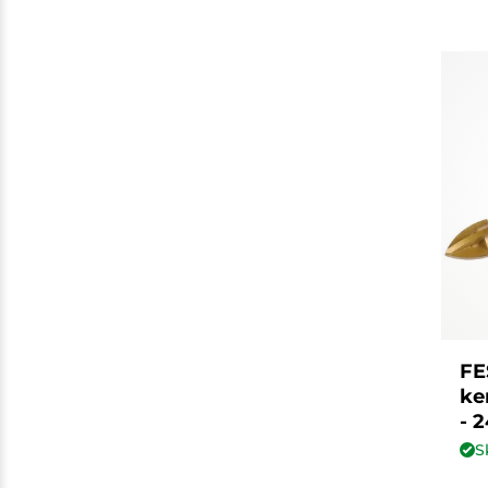
FE
ke
- 
S