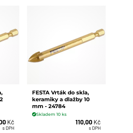
,
FESTA Vrták do skla,
12
keramiky a dlažby 10
mm - 24784
Skladem
10
ks
,00
Kč
110,00
Kč
ks
s DPH
s DPH