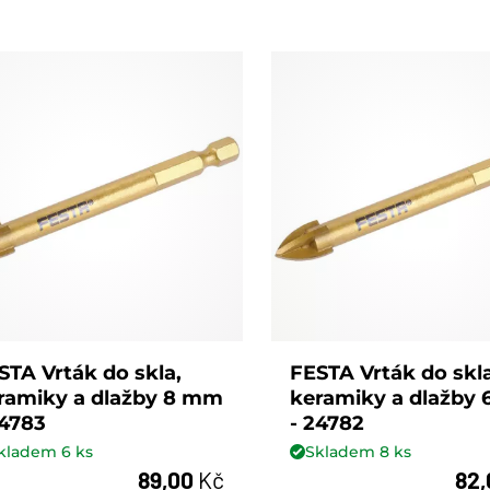
STA Vrták do skla,
FESTA Vrták do skla
ramiky a dlažby 8 mm
keramiky a dlažby
24783
- 24782
kladem
6
ks
Skladem
8
ks
89,00
Kč
82
ks
ks