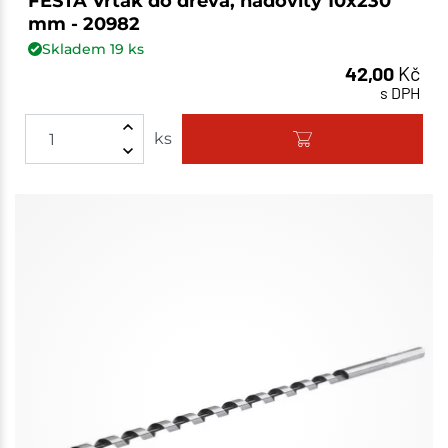
FESTA Vrták do dřeva, hadovitý 10x230
mm - 20982
Skladem
19
ks
42,00
Kč
s DPH
ks