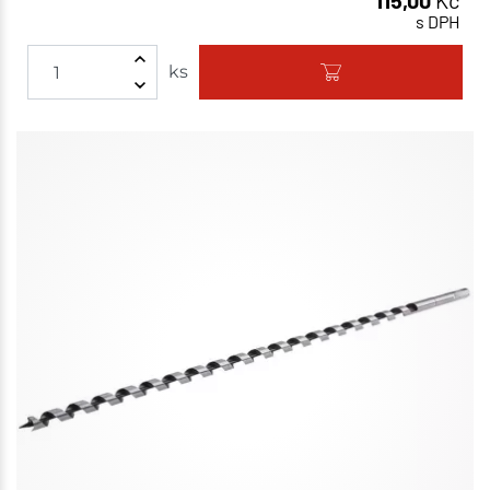
115,00
Kč
s DPH
ks