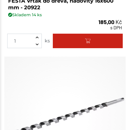
FESTA Vrták do dřeva, hadovitý 16x600
mm - 20922
Skladem
14
ks
185,00
Kč
s DPH
ks