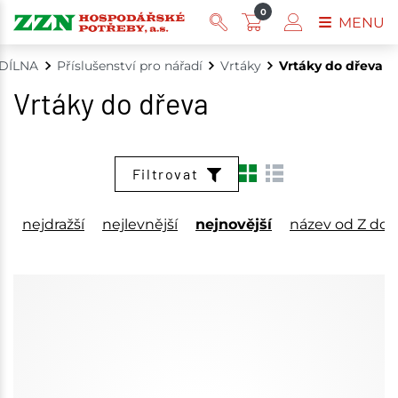
0
MENU
DÍLNA
Příslušenství pro nářadí
Vrtáky
Vrtáky do dřeva
Vrtáky do dřeva
Filtrovat
nejdražší
nejlevnější
nejnovější
název od Z do 