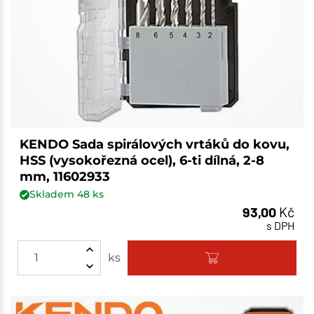
KENDO Sada spirálových vrtáků do kovu,
HSS (vysokořezná ocel), 6-ti dílná, 2-8
mm, 11602933
Skladem
48
ks
93,00
Kč
s DPH
ks