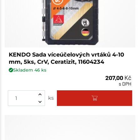
KENDO Sada víceúčelových vrtáků 4-10
mm, 5ks, CrV, Ceratizit, 11604234
Skladem
46
ks
207,00
Kč
s DPH
ks