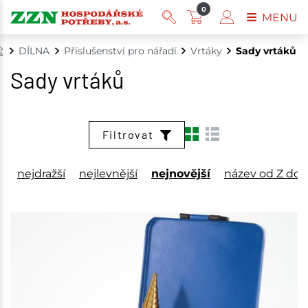
0
MENU
DÍLNA
Příslušenství pro nářadí
Vrtáky
Sady vrtáků
Sady vrtáků
Filtrovat
nejdražší
nejlevnější
nejnovější
název od Z do 