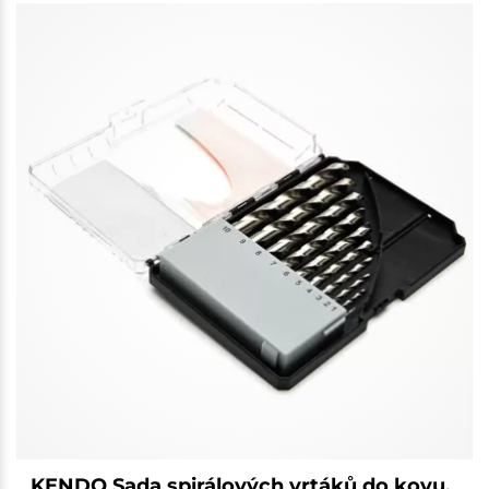
KENDO Sada spirálových vrtáků do kovu,