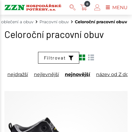
0
MENU
 oblečení a obuv
Pracovní obuv
Celoroční pracovní obuv
Celoroční pracovní obuv
Filtrovat
nejdražší
nejlevnější
nejnovější
název od Z do 