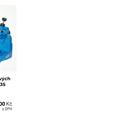
ových
135
,00
Kč
s DPH