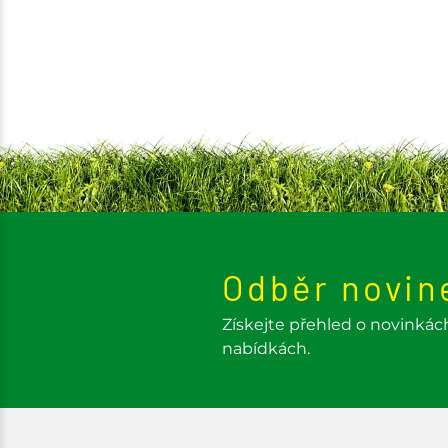
Odběr novin
Získejte přehled o novinkác
nabídkách.