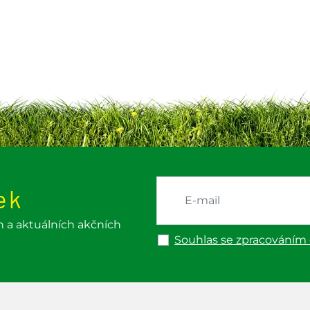
ek
h a aktuálních akčních
Souhlas se zpracováním