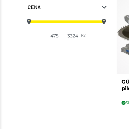
CENA
-
Kč
GÜ
pi
S