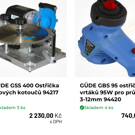
DE GSS 400 Ostřička
GÜDE GBS 95 ostři
lových kotoučů 94217
vrtáků 95W pro pr
3-12mm 94420
kladem
3
ks
Skladem
4
ks
2 230,00
Kč
740
ks
ks
s DPH