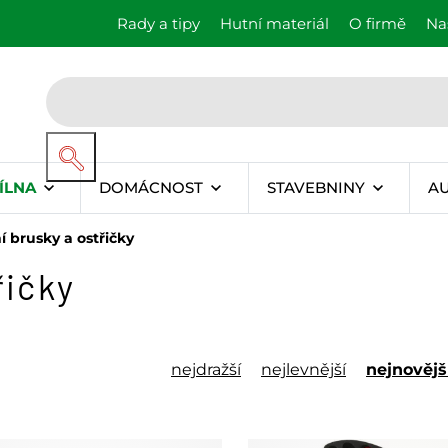
Rady a tipy
Hutní materiál
O firmě
Na
ÍLNA
DOMÁCNOST
STAVEBNINY
A
í brusky a ostřičky
řičky
nejdražší
nejlevnější
nejnovějš