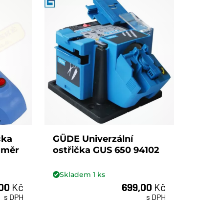
čka
GÜDE Univerzální
ůměr
ostřička GUS 650 94102
Skladem
1
ks
,00
Kč
699,00
Kč
ks
s DPH
s DPH