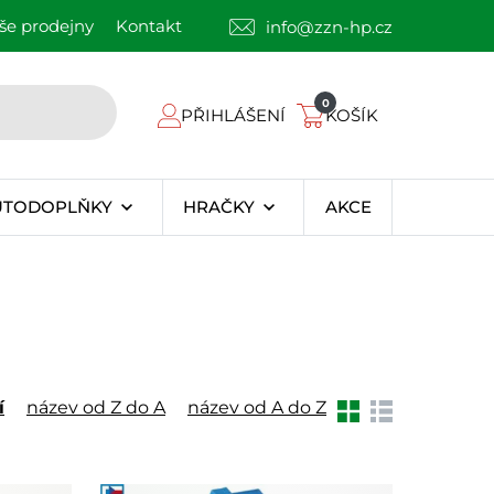
še prodejny
Kontakt
info@zzn-hp.cz
0
PŘIHLÁŠENÍ
KOŠÍK
UTODOPLŇKY
HRAČKY
AKCE
í
název od Z do A
název od A do Z