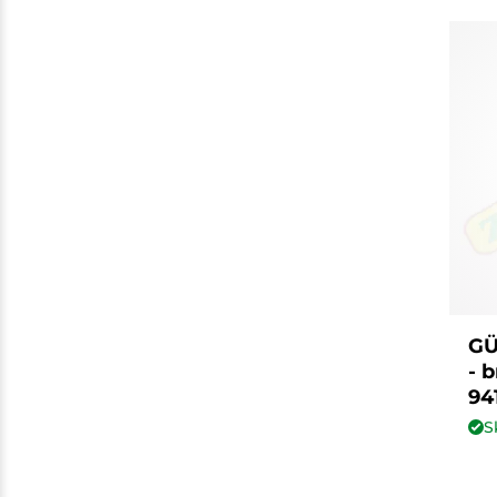
GÜ
- 
94
S