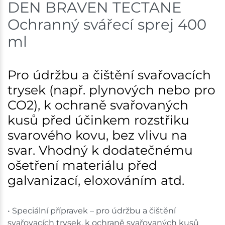
DEN BRAVEN TECTANE
Velké Meziříčí
6 ks
Ochranný svářecí sprej 400
Skladem na prodejně - doručení do 7 dnů
ml
Bystřice
3 ks
Pro údržbu a čištění svařovacích
Skladem na prodejně - doručení do 7 dnů
trysek (např. plynových nebo pro
Mohelnice
4 ks
CO2), k ochraně svařovaných
kusů před účinkem rozstřiku
Skladem na prodejně - doručení do 7 dnů
svarového kovu, bez vlivu na
Nové Město
2 ks
svar. Vhodný k dodatečnému
ošetření materiálu před
Skladem na prodejně - doručení do 7 dnů
galvanizací, eloxováním atd.
Velká Bíteš
4 ks
Skladem na prodejně - doručení do 7 dnů
• Speciální přípravek – pro údržbu a čištění
svařovacích trysek, k ochraně svařovaných kusů