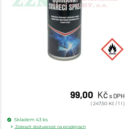
99,00
Kč
s DPH
(
247,50
Kč
/
1 l
)
Skladem
43
ks
Zobrazit dostupnost na prodejnách