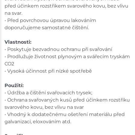
Skladové množství na prodejnách je pouze orientační.
před účinkem rozstřikem svarového kovu, bez vlivu
Ceny na prodejnách se mohou lišit od cen na e-
na svar.
shopu.
• Před povrchovou úpravou lakováním
doporučujeme samostatné čištění.
Vlastnosti:
• Poskytuje bezvadnou ochranu při svařování
• Prodlužuje životnost plynovým a svářecím tryskám
CO2
• Vysoká účinnost při nízké spotřebě
Použití:
• Údržba a čištění svařovacích trysek;
• Ochrana svařovaných kusů před účinkem rozstřiku
svarového kovu, bez vlivu na svar
• Vhodný k dodatečnému ošetření materiálu před
galvanizací, eloxováním atd.