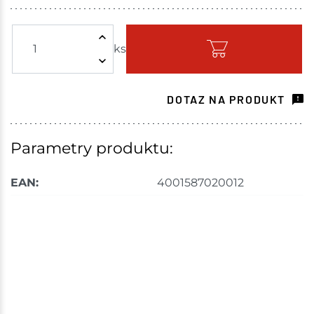
Žďár nad Sázavou
3 ks
ks
Skladem - ihned k odeslání
Choceň
2 ks
DOTAZ NA PRODUKT
Skladem na prodejně - doručení do 7 dnů
Havlíčkův Brod
5 ks
Parametry produktu:
Skladem na prodejně - doručení do 7 dnů
EAN:
4001587020012
Tišnov
11 ks
Skladem na prodejně - doručení do 7 dnů
Skuteč
3 ks
Skladem na prodejně - doručení do 7 dnů