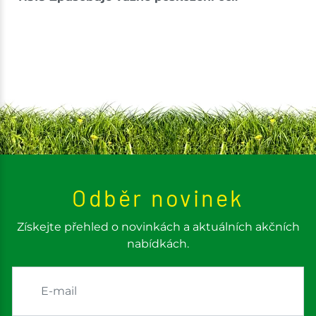
Odběr novinek
Získejte přehled o novinkách a aktuálních akčních
nabídkách.