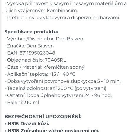
• Vysoká přilnavost k savým i nesavým materiálům a
jejich vzájemným kombinacím.
• Přetíratelný akrylátovými a disperzními barvami.
Specifikace produktu:
• Výrobce/Distributor: Den Braven
• Značka: Den Braven
• EAN: 8711595026048
• Objednací číslo: 70405RL
• Báze / Materiál: křemičitan sodný
• Aplikační teplota: +15 / +40 °C
• Doba vytvoření povrchové slupky: cca 5 - 10 min.
• Tepelná odolnost: až 1200 °C (po vytvrzení)
• Ostatní: Doba úplného vytvrzení 24 - 96 hod.
• Balení: 310 ml
BEZPEČNOSTNÍ UPOZORNĚNÍ:
• H315 Dráždí kůži.
• H318 Způsobuje vážné poškození očí.