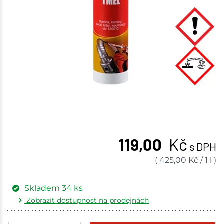
119,00
Kč
s DPH
(
425,00
Kč
/
1 l
)
Skladem
34
ks
Zobrazit dostupnost na prodejnách
Žďár nad Sázavou
5 ks