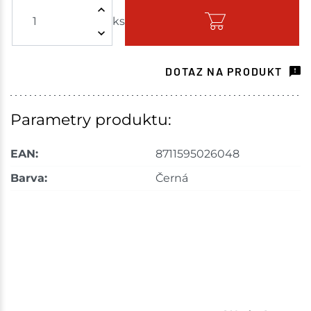
ks
Skladem - ihned k odeslání
Choceň
4 ks
DOTAZ NA PRODUKT
Skladem na prodejně - doručení do 7 dnů
Havlíčkův Brod
7 ks
Parametry produktu:
Skladem na prodejně - doručení do 7 dnů
EAN:
8711595026048
Tišnov
1 ks
Barva:
Černá
Skladem na prodejně - doručení do 7 dnů
Skuteč
3 ks
Skladem na prodejně - doručení do 7 dnů
Velké Meziříčí
4 ks