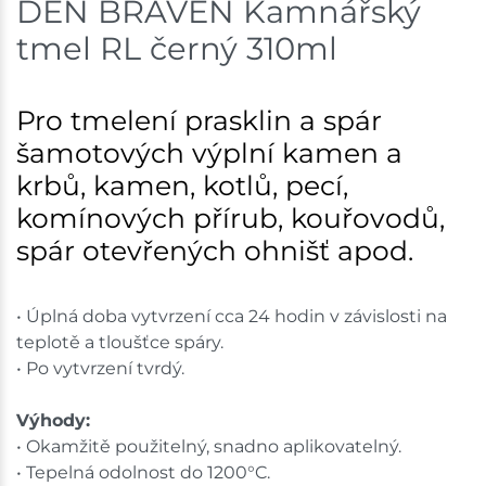
DEN BRAVEN Kamnářský
Skladem na prodejně - doručení do 7 dnů
tmel RL černý 310ml
Bystřice
6 ks
Pro tmelení prasklin a spár
Skladem na prodejně - doručení do 7 dnů
šamotových výplní kamen a
Nové Město
2 ks
krbů, kamen, kotlů, pecí,
komínových přírub, kouřovodů,
Skladem na prodejně - doručení do 7 dnů
spár otevřených ohnišť apod.
Velká Bíteš
2 ks
Skladem na prodejně - doručení do 7 dnů
• Úplná doba vytvrzení cca 24 hodin v závislosti na
teplotě a tloušťce spáry.
Skladové množství na prodejnách je pouze orientační.
• Po vytvrzení tvrdý.
Ceny na prodejnách se mohou lišit od cen na e-
shopu.
Výhody:
• Okamžitě použitelný, snadno aplikovatelný.
• Tepelná odolnost do 1200°C.