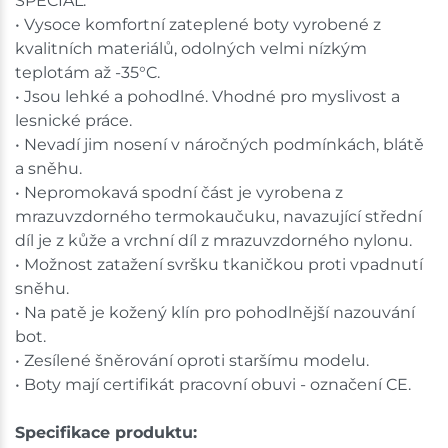
SPECIÁL.
• Vysoce komfortní zateplené boty vyrobené z
kvalitních materiálů, odolných velmi nízkým
teplotám až -35°C.
• Jsou lehké a pohodlné. Vhodné pro myslivost a
lesnické práce.
• Nevadí jim nosení v náročných podmínkách, blátě
a sněhu.
• Nepromokavá spodní část je vyrobena z
mrazuvzdorného termokaučuku, navazující střední
díl je z kůže a vrchní díl z mrazuvzdorného nylonu.
• Možnost zatažení svršku tkaničkou proti vpadnutí
sněhu.
• Na patě je kožený klín pro pohodlnější nazouvání
bot.
• Zesílené šněrování oproti staršímu modelu.
• Boty mají certifikát pracovní obuvi - označení CE.
Specifikace produktu: